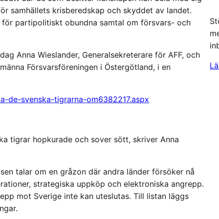
ör samhällets krisberedskap och skyddet av landet.
St
 för partipolitiskt obundna samtal om försvars- och
me
in
 idag Anna Wieslander, Generalsekreterare för AFF, och
Lä
lmänna Försvarsföreningen i Östergötland, i en
cka-de-svenska-tigrarna-om6382217.aspx
ska tigrar hopkurade och sover sött, skriver Anna
sen talar om en gråzon där andra länder försöker nå
ationer, strategiska uppköp och elektroniska angrepp.
pp mot Sverige inte kan uteslutas. Till listan läggs
ngar.