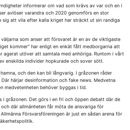
Myndigheter informerar om vad som krävs av var och en i
enser avlöser varandra och 2020 genomförs en stor
ig att vila efter kalla kriget har sträckt ut sin randiga
väljarna som anser att försvaret är en av de viktigaste
kriget kommer” har enligt en enkät fått medborgarna att
r agerat utöver att samtala med anhöriga. Runtom i vårt
m av enskilda individer hopkurade och sover sött.
t hamna, och den kan bli långvarig. I gråzonen råder
r. Där härjar desinformation och fake news. Medvetna
n medvetenheten behöver byggas i tid.
s i gråzonen. Det görs i en fri och öppen debatt där de
 och där allmänheten får möta de ansvariga för
 Allmänna Försvarsföreningen är just en sådan arena för
äkerhetspolitik.