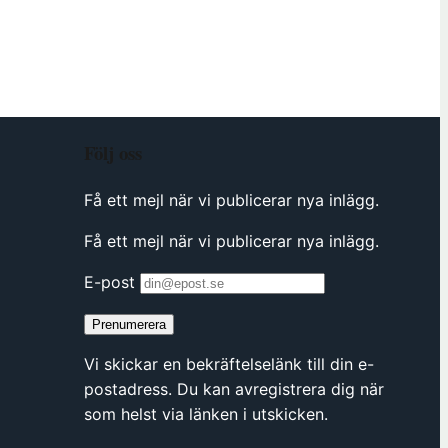
h
u
s
e
t
)
Följ oss
Få ett mejl när vi publicerar nya inlägg.
Få ett mejl när vi publicerar nya inlägg.
E-post
Prenumerera
Vi skickar en bekräftelselänk till din e-
postadress. Du kan avregistrera dig när
som helst via länken i utskicken.