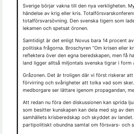
Sverige börjar vakna till den nya verkligheten. 
händelse av krig eller kris. Totalförsvarskonfer
totalförsvarsövning. Den svenska tigern som lade s
lekamen och spetsat öronen.
Samtidigt är det enligt Novus bara 14 procent av 
politiska frågorna. Broschyren ”Om krisen eller 
reflektera över den egna beredskapen, men få ha
land ligger alltså miljontals svenska tigrar i for
Gråzonen. Det är troligen där vi först riskerar at
förvirring och svårigheter att tolka vad som ske
medborgare ser lättare igenom propagandan, me
Att redan nu föra den diskussionen kan sprida lju
som besitter kunskapen kan dela med sig av den
samhällets krisberedskap och skyddet av landet.
partipolitiskt obundna samtal om försvars- och s