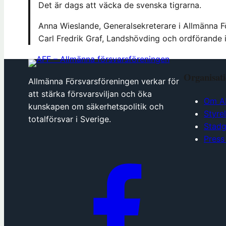
Det är dags att väcka de svenska tigrarna.
Anna Wieslande, Generalsekreterare i Allmänna F
Carl Fredrik Graf, Landshövding och ordförande 
Organisat
Allmänna Försvarsföreningen verkar för
att stärka försvarsviljan och öka
Om A
kunskapen om säkerhetspolitik och
Styre
totalförsvar i Sverige.
Stadg
Press