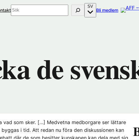
SV
Sök
(öppnas
ntakt
Bli medlem
i
nytt
fönster
hos
Förenings
cka de svens
lka vad som sker. […] Medvetna medborgare ser lättare
B
ggas i tid. Att redan nu föra den diskussionen kan
 debatt där de som besitter kunskapen kan dela med sig