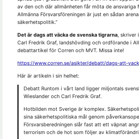
av den och där allmänheten får möta de ansvariga f
Allmänna Försvarsföreningen är just en sådan arena
säkerhetspolitik.”
Det är dags att väcka de svenska tigrarna
, skriver
Carl Fredrik Graf, landshövding och ordförande i Al
debattartikel för Corren och MVT. Missa inte!
https://www.corren.se/asikter/debatt/dags-att-va
Här är artikeln i sin helhet:
Debatt Runtom i vårt land ligger miljontals sven
Wieslander och Carl Fredrik Graf.
Hotbilden mot Sverige är komplex. Säkerhetspoli
sina säkerhetspolitiska mål genom påverkansoper
Försvarsberedningen slår fast att ett väpnat angre
terrorism och de hot som följer av klimatförändri