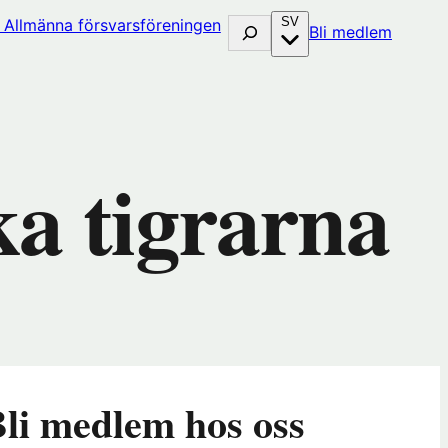
SV
Sök
(öppna
Bli medlem
i
nytt
fönster
hos
huset)
Förenin
ka tigrarna
li medlem hos oss