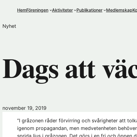
Hoppa
Hem
Föreningen
Aktiviteter
Publikationer
Medlemskap
Ko
till
innehåll
Nyhet
Dags att vä
november 19, 2019
”I gråzonen råder förvirring och svårigheter att to
igenom propagandan, men medvetenheten behöver by
sprida ljus i gråzonen. Det görs i en fri och öppen