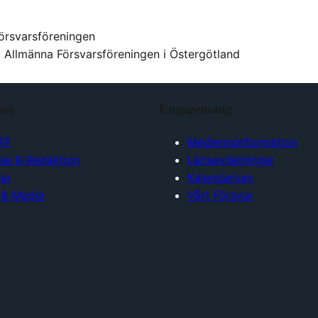
örsvarsföreningen
i Allmänna Försvarsföreningen i Östergötland
ion
Engagemang
FF
Medlemsinformation
lse & Redaktion
Länsavdelningar
ar
Kalendarium
 & Media
Vårt Försvar