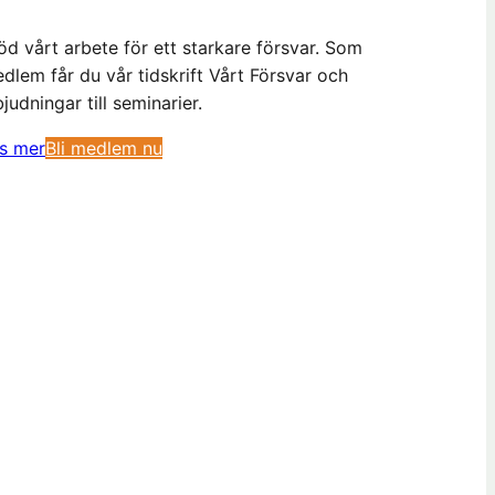
öd vårt arbete för ett starkare försvar. Som
dlem får du vår tidskrift Vårt Försvar och
bjudningar till seminarier.
(
s mer
Bli medlem nu
ö
p
p
n
a
s
i
n
y
t
t
f