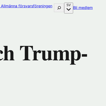
SV
Sök
(öppna
Bli medlem
i
nytt
fönster
hos
huset)
Förenin
och Trump-