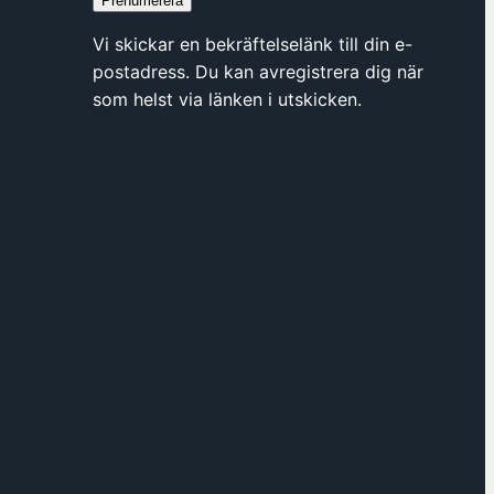
Prenumerera
y
t
Vi skickar en bekräftelselänk till din e-
t
postadress. Du kan avregistrera dig när
f
som helst via länken i utskicken.
ö
n
s
t
e
r
h
o
s
F
ö
r
e
n