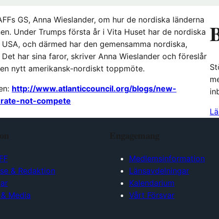
v AFFs GS, Anna Wieslander, om hur de nordiska länderna
B
en. Under Trumps första år i Vita Huset har de nordiska
med USA, och därmed har den gemensamma nordiska,
 Det har sina faror, skriver Anna Wieslander och föreslår
St
ill en nytt amerikansk-nordiskt toppmöte.
me
ken:
http://www.atlanticcouncil.org/blogs/new-
in
perate-not-compete
Lä
ion
Engagemang
FF
Medlemsinformation
lse & Redaktion
Länsavdelningar
ar
Kalendarium
 & Media
Vårt Försvar