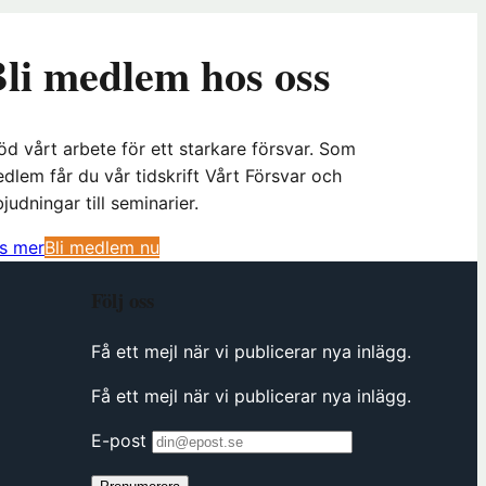
li medlem hos oss
öd vårt arbete för ett starkare försvar. Som
dlem får du vår tidskrift Vårt Försvar och
bjudningar till seminarier.
(
s mer
Bli medlem nu
ö
Följ oss
p
p
Få ett mejl när vi publicerar nya inlägg.
n
a
Få ett mejl när vi publicerar nya inlägg.
s
i
E-post
n