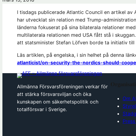
I tisdags publicerade Atlantic Council en artikel a
har utvecklat sin relation med Trump-administration
länderna fokuserat på sina bilaterala relationer 
multilaterala relationen med USA fått stå i skuggan.
att statsminister Stefan Löfven borde ta initiativ t
Läs artiklen, på engelska, i sin helhet på denna län
atlanticist/on-security-the-nordics-should-coo
Organisat
Allmänna Försvarsföreningen verkar för
att stärka försvarsviljan och öka
Om A
kunskapen om säkerhetspolitik och
Styre
totalförsvar i Sverige.
Stadg
Press