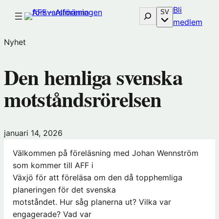
Hoppa
Bli
Sök
SV
till
(öp
medlem
innehåll
i
Nyhet
nytt
föns
Den hemliga svenska
hos
Före
motståndsrörelsen
januari 14, 2026
Välkommen på föreläsning med Johan Wennström
som kommer till AFF i
Växjö för att föreläsa om den då topphemliga
planeringen för det svenska
motståndet. Hur såg planerna ut? Vilka var
engagerade? Vad var