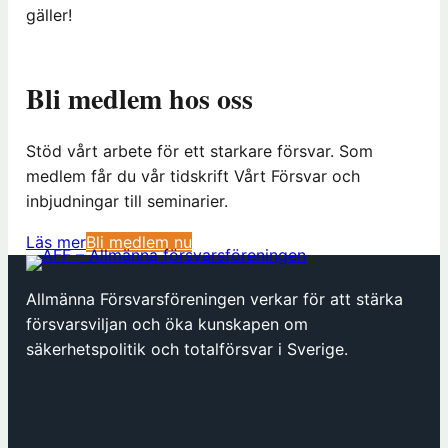
gäller!
Bli medlem hos oss
Stöd vårt arbete för ett starkare försvar. Som
medlem får du vår tidskrift Vårt Försvar och
inbjudningar till seminarier.
(
Läs mer
Bli medlem nu
ö
p
Allmänna Försvarsföreningen verkar för att stärka
p
försvarsviljan och öka kunskapen om
n
säkerhetspolitik och totalförsvar i Sverige.
a
s
i
n