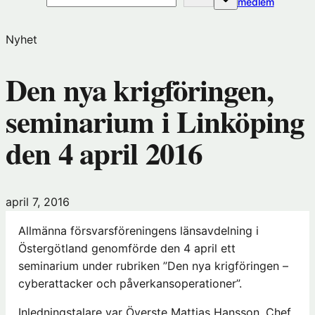
(öppnas
medlem
i
nytt
Nyhet
fönster
hos
Den nya krigföringen,
Förening
seminarium i Linköping
den 4 april 2016
april 7, 2016
Allmänna försvarsföreningens länsavdelning i
Östergötland genomförde den 4 april ett
seminarium under rubriken ”Den nya krigföringen –
cyberattacker och påverkansoperationer”.
Inledningstalare var Överste Mattias Hansson, Chef