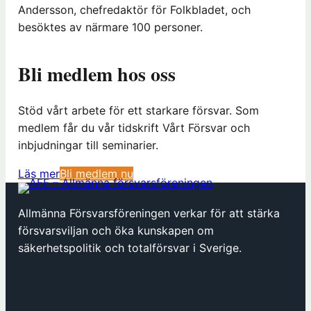
Andersson, chefredaktör för Folkbladet, och
besöktes av närmare 100 personer.
Bli medlem hos oss
Stöd vårt arbete för ett starkare försvar. Som
medlem får du vår tidskrift Vårt Försvar och
inbjudningar till seminarier.
(
Läs mer
Bli medlem nu
ö
p
Allmänna Försvarsföreningen verkar för att stärka
p
försvarsviljan och öka kunskapen om
n
säkerhetspolitik och totalförsvar i Sverige.
a
s
i