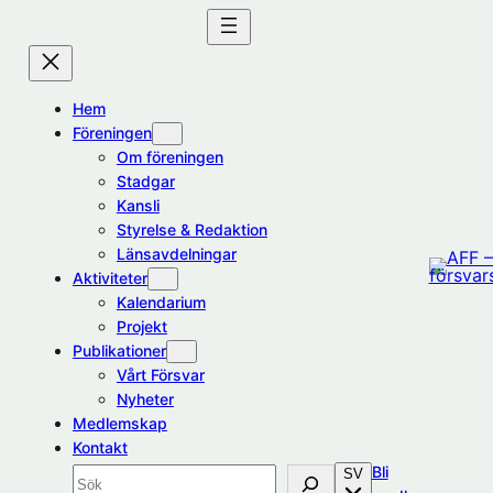
Hoppa
till
innehåll
Hem
Föreningen
Om föreningen
Stadgar
Kansli
Styrelse & Redaktion
Länsavdelningar
Aktiviteter
Kalendarium
Projekt
Publikationer
Vårt Försvar
Nyheter
Medlemskap
Kontakt
Bli
SV
Sök