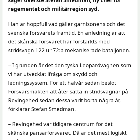
säger överste Stefan Smedman, ny chef för
regementet och militärregion syd.
Han är hoppfull vad gäller garnisonens och det
svenska försvarets framtid. En anledning är att
det skånska försvaret har förstärkts med
stridsvagn 122 ur 72:a mekaniserade bataljonen.
– I grunden är det den tyska Leopardvagnen som
vi har utvecklat ifråga om skydd och
ledningssystem. För ett halvår sedan beslöt
Försvarsmakten att åter sätta in stridsvagnar på
Revingehed sedan dessa varit borta några år,
förklarar Stefan Smedman.
– Revingehed var tidigare centrum för det
skånska pansarförsvaret. Då är det mest logiskt