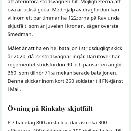
att återinföra stridsvagnen hit. Möjligheterna att
öva är också goda. Med hjälp av dragfordon kan
vi inom ett par timmar ha 122:orna på Ravlunda
skjutfält, som är juvelen i kronan, säger överste
Smedman.
Målet är att ha en hel bataljon i stridsdugligt skick
år 2020, då 22 stridsvagnar ingår. Därutöver har
regementet stridsfordon 90 och pansarterrängbil
360, som tillhör 71:a mekaniserade bataljonen.
Denna skickar inom kort 250 soldater till FN-tjänst
i Mali.
Övning på Rinkaby skjutfält
P 7 har idag 800 anställda, där av cirka 300
officerare, 400 soldater och 100 civilanställda. Till