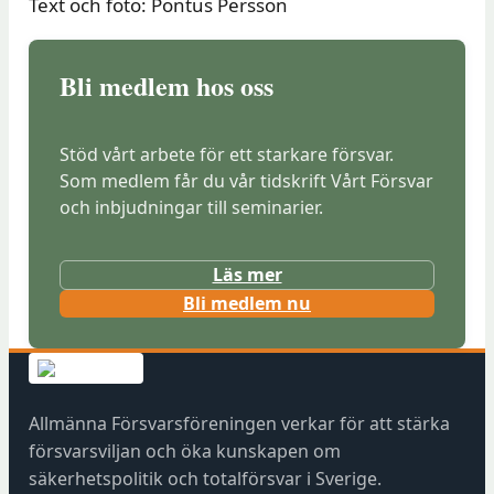
Text och foto: Pontus Persson
Bli medlem hos oss
Stöd vårt arbete för ett starkare försvar.
Som medlem får du vår tidskrift Vårt Försvar
och inbjudningar till seminarier.
Läs mer
(
Bli medlem nu
ö
p
p
n
Allmänna Försvarsföreningen verkar för att stärka
a
försvarsviljan och öka kunskapen om
s
säkerhetspolitik och totalförsvar i Sverige.