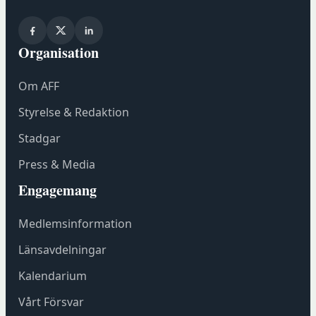
i
n
y
Organisation
t
t
Om AFF
f
ö
Styrelse & Redaktion
n
Stadgar
s
t
Press & Media
e
Engagemang
r
h
Medlemsinformation
o
s
Länsavdelningar
F
Kalendarium
ö
r
Vårt Försvar