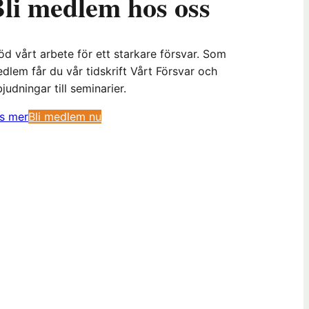
li medlem hos oss
öd vårt arbete för ett starkare försvar. Som
dlem får du vår tidskrift Vårt Försvar och
bjudningar till seminarier.
(
s mer
Bli medlem nu
ö
p
p
n
a
s
i
n
y
t
t