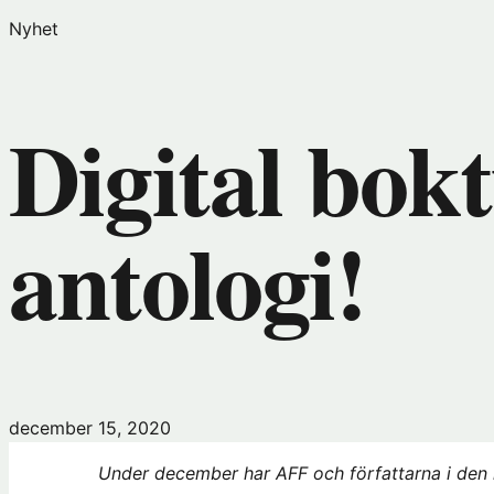
Nyhet
Digital bok
antologi!
december 15, 2020
Under december har AFF och författarna i den 