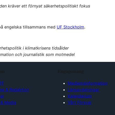
en kräver ett förnyat säkerhetspolitiskt fokus
 på engelska tillsammans med
UF Stockholm
.
hetspolitik i klimatkrisens tidsålder
rmation och journalistik som motmedel
ion
Engagemang
FF
Medlemsinformation
lse & Redaktion
Länsavdelningar
ar
Kalendarium
 & Media
Vårt Försvar