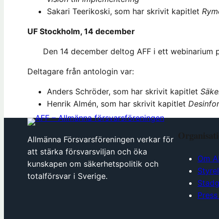
Sakari Teerikoski, som har skrivit kapitlet
Rymd
UF Stockholm, 14 december
Den 14 december deltog AFF i ett webinarium
Deltagare från antologin var:
Anders Schröder, som har skrivit kapitlet
Säker
Henrik Almén, som har skrivit kapitlet
Desinfo
Organisat
Allmänna Försvarsföreningen verkar för
att stärka försvarsviljan och öka
Om A
kunskapen om säkerhetspolitik och
Styre
totalförsvar i Sverige.
Stadg
Press