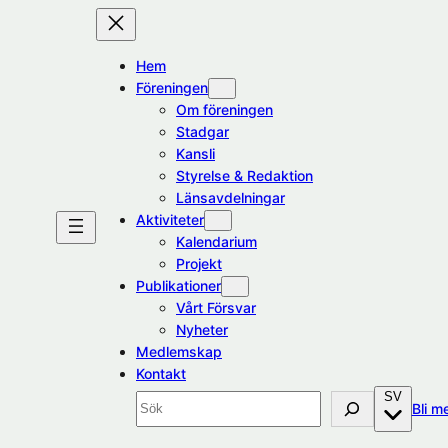
Hoppa
till
Hem
innehåll
Föreningen
Om föreningen
Stadgar
Kansli
Styrelse & Redaktion
Länsavdelningar
Aktiviteter
Kalendarium
Projekt
Publikationer
Vårt Försvar
Nyheter
Medlemskap
Kontakt
SV
Sök
Bli m