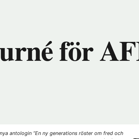
nytt
fönster
hos
Föreningshuset)
turné för AF
nya antologin ”En ny generations röster om fred och