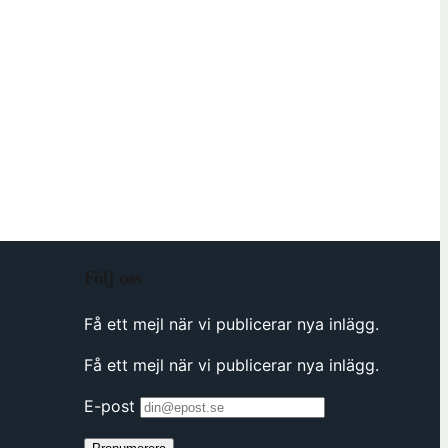
s
h
u
s
e
t
)
Följ oss
Få ett mejl när vi publicerar nya inlägg.
Få ett mejl när vi publicerar nya inlägg.
E-post