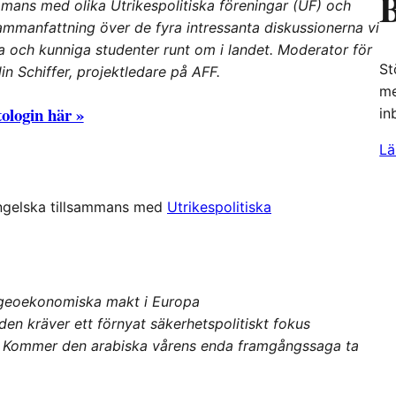
B
ammans med olika Utrikespolitiska föreningar (UF) och
sammanfattning över de fyra intressanta diskussionerna vi
 och kunniga studenter runt om i landet. Moderator för
St
n Schiffer, projektledare på AFF.
me
ologin här »
in
Lä
engelska tillsammans med
Utrikespolitiska
geoekonomiska makt i Europa
en kräver ett förnyat säkerhetspolitiskt fokus
– Kommer den arabiska vårens enda framgångssaga ta