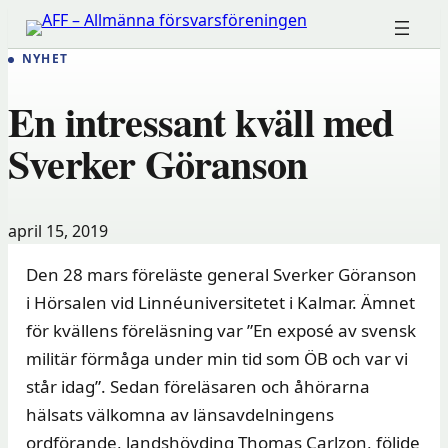
Hoppa
till
NYHET
innehåll
En intressant kväll med
Sverker Göranson
april 15, 2019
Den 28 mars föreläste general Sverker Göranson
i Hörsalen vid Linnéuniversitetet i Kalmar. Ämnet
för kvällens föreläsning var ”En exposé av svensk
militär förmåga under min tid som ÖB och var vi
står idag”. Sedan föreläsaren och åhörarna
hälsats välkomna av länsavdelningens
ordförande, landshövding Thomas Carlzon, följde