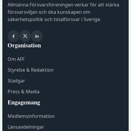
n
Allmänna Försvarsföreningen verkar för att stärka
a
försvarsviljan och öka kunskapen om
s
säkerhetspolitik och totalförsvar i Sverige.
i
n
y
Organisation
t
t
Om AFF
f
ö
Styrelse & Redaktion
n
Stadgar
s
t
Press & Media
e
Engagemang
r
h
Medlemsinformation
o
s
Länsavdelningar