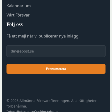
F
Kalendarium
ö
r
Vårt Försvar
e
Följ oss
n
i
Få ett mejl när vi publicerar nya inlägg.
n
g
E-post
s
h
u
Prenumerera
s
e
t
)
© 2026 Allmänna Försvarsföreningen. Alla rättigheter
förbehållna.
Integritetspolicy
Cookies
Admin