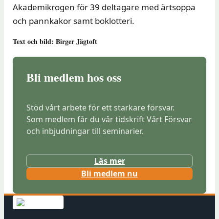
Akademikrogen för 39 deltagare med ärtsoppa
och pannkakor samt boklotteri.
Text och bild: Birger Jägtoft
Bli medlem hos oss
Stöd vårt arbete för ett starkare försvar.
Som medlem får du vår tidskrift Vårt Försvar
och inbjudningar till seminarier.
Läs mer
(
Bli medlem nu
ö
p
p