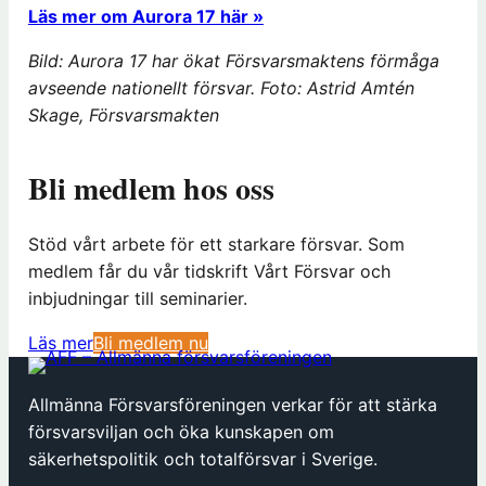
Läs mer om Aurora 17 här »
Bild: Aurora 17 har ökat Försvarsmaktens förmåga
avseende nationellt försvar. Foto: Astrid Amtén
Skage, Försvarsmakten
Bli medlem hos oss
Stöd vårt arbete för ett starkare försvar. Som
medlem får du vår tidskrift Vårt Försvar och
inbjudningar till seminarier.
(
Läs mer
Bli medlem nu
ö
p
Allmänna Försvarsföreningen verkar för att stärka
p
försvarsviljan och öka kunskapen om
n
säkerhetspolitik och totalförsvar i Sverige.
a