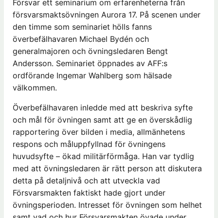
Försvar ett seminarium om erfarenheterna från
försvarsmaktsövningen Aurora 17. På scenen under
den timme som seminariet hölls fanns
överbefälhavaren Michael Bydén och
generalmajoren och övningsledaren Bengt
Andersson. Seminariet öppnades av AFF:s
ordförande Ingemar Wahlberg som hälsade
välkommen.
Överbefälhavaren inledde med att beskriva syfte
och mål för övningen samt att ge en överskådlig
rapportering över bilden i media, allmänhetens
respons och måluppfyllnad för övningens
huvudsyfte – ökad militärförmåga. Han var tydlig
med att övningsledaren är rätt person att diskutera
detta på detaljnivå och att utveckla vad
Försvarsmakten faktiskt hade gjort under
övningsperioden. Intresset för övningen som helhet
samt vad och hur Försvarsmakten övade under