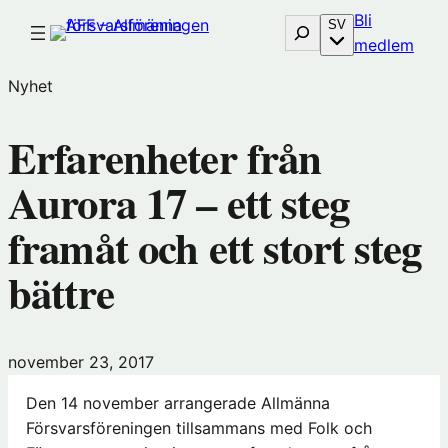
Hoppa
Bli
Sök
SV
till
(öp
medlem
innehåll
i
Nyhet
nytt
föns
Erfarenheter från
hos
Före
Aurora 17 – ett steg
framåt och ett stort steg
bättre
november 23, 2017
Den 14 november arrangerade Allmänna
Försvarsföreningen tillsammans med Folk och