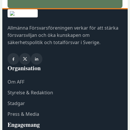
ö
p
p
n
Allmänna Försvarsföreningen verkar för att stärka
a
försvarsviljan och öka kunskapen om
s
säkerhetspolitik och totalförsvar i Sverige.
i
n
y
Organisation
t
t
Om AFF
f
ö
Styrelse & Redaktion
n
Stadgar
s
t
Press & Media
e
Engagemang
r