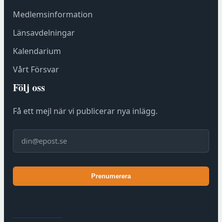
h
Medlemsinformation
o
s
Länsavdelningar
F
Kalendarium
ö
r
Vårt Försvar
e
Följ oss
n
i
Få ett mejl när vi publicerar nya inlägg.
n
g
E-post
s
h
u
Prenumerera
s
e
t
)