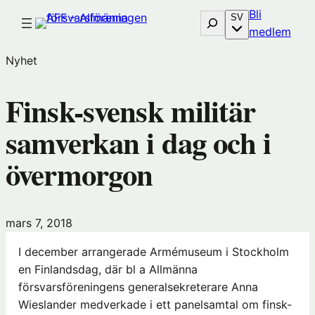
Hoppa
Bli
Sök
SV
till
(öp
medlem
innehåll
i
Nyhet
nytt
föns
Finsk-svensk militär
hos
Före
samverkan i dag och i
övermorgon
mars 7, 2018
I december arrangerade Armémuseum i Stockholm
en Finlandsdag, där bl a Allmänna
försvarsföreningens generalsekreterare Anna
Wieslander medverkade i ett panelsamtal om finsk-