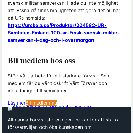
svensk militär samverkan. Hade du inte möjlighet
att lyssna då finns möjligheten att göra det nu här
på URs hemsida:
https://urskola.se/Produkter/204582-UR-
Samtiden-Finland-100-ar-Finsk-svensk-militar-
samverkan-i-dag-och-i-overmorgon
Bli medlem hos oss
Stöd vårt arbete för ett starkare försvar. Som
medlem får du vår tidskrift Vårt Försvar och
inbjudningar till seminarier.
(
Läs mer
Bli medlem nu
ö
p
Allmänna Försvarsföreningen verkar för att stärka
p
försvarsviljan och öka kunskapen om
n