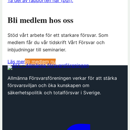
Ta del av rapporten här (pdf).
Bli medlem hos oss
Stöd vårt arbete för ett starkare försvar. Som
medlem får du vår tidskrift Vårt Försvar och
inbjudningar till seminarier.
(
Läs mer
Bli medlem nu
ö
p
Allmänna Försvarsföreningen verkar för att stärka
p
försvarsviljan och öka kunskapen om
n
säkerhetspolitik och totalförsvar i Sverige.
a
s
i
n
y