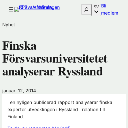
Hoppa
Bli
Sök
SV
till
(öp
medlem
innehåll
i
Nyhet
nytt
föns
Finska
hos
Före
Försvarsuniversitetet
analyserar Ryssland
januari 12, 2014
I en nyligen publicerad rapport analyserar finska
experter utvecklingen i Ryssland i relation till
Finland.