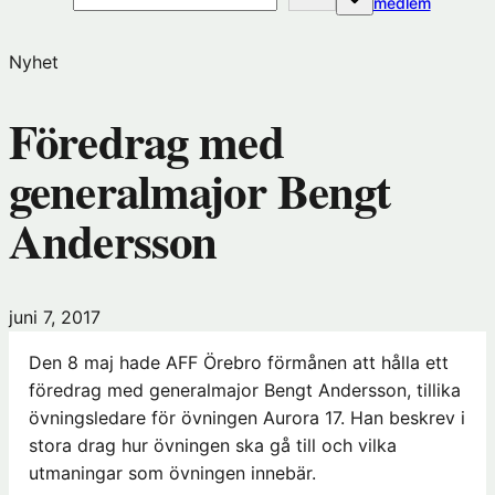
(öppnas
medlem
i
nytt
Nyhet
fönster
hos
Föredrag med
Förening
generalmajor Bengt
Andersson
juni 7, 2017
Den 8 maj hade AFF Örebro förmånen att hålla ett
föredrag med generalmajor Bengt Andersson, tillika
övningsledare för övningen Aurora 17. Han beskrev i
stora drag hur övningen ska gå till och vilka
utmaningar som övningen innebär.