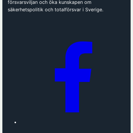
försvarsviljan och öka kunskapen om
n
säkerhetspolitik och totalförsvar i Sverige.
a
s
i
n
y
t
t
f
ö
n
s
t
e
r
h
o