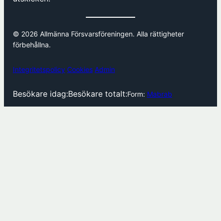
© 2026 Allmänna Försvarsföreningen. Alla rättigheter
förbehållna.
Integritetspolicy
Cookies
Admin
Besökare idag:
Besökare totalt:
Form:
Mabrab