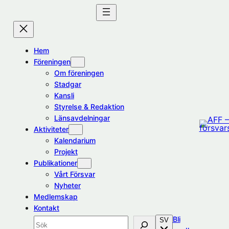
Hoppa
till
innehåll
Hem
Föreningen
Om föreningen
Stadgar
Kansli
Styrelse & Redaktion
Länsavdelningar
Aktiviteter
Kalendarium
Projekt
Publikationer
Vårt Försvar
Nyheter
Medlemskap
Kontakt
Bli
SV
Sök