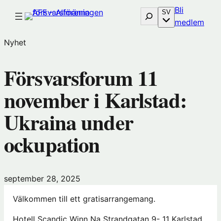
Hoppa
Bli
Sök
SV
till
(öp
medlem
innehåll
i
Nyhet
nytt
föns
Försvarsforum 11
hos
Före
november i Karlstad:
Ukraina under
ockupation
september 28, 2025
Välkommen till ett gratisarrangemang.
Hotell Scandic Winn Na Strandgatan 9- 11 Karlstad