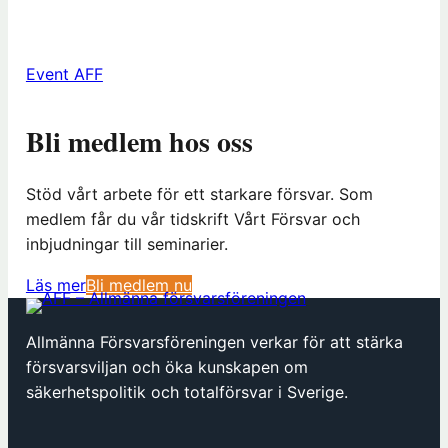
Event AFF
Bli medlem hos oss
Stöd vårt arbete för ett starkare försvar. Som
medlem får du vår tidskrift Vårt Försvar och
inbjudningar till seminarier.
(
Läs mer
Bli medlem nu
ö
p
Allmänna Försvarsföreningen verkar för att stärka
p
försvarsviljan och öka kunskapen om
n
säkerhetspolitik och totalförsvar i Sverige.
a
s