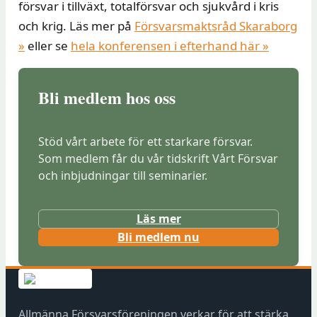
försvar i tillväxt, totalförsvar och sjukvård i kris
och krig. Läs mer på
Försvarsmaktsråd Skaraborg
»
eller se
hela konferensen i efterhand här »
Bli medlem hos oss
Stöd vårt arbete för ett starkare försvar.
Som medlem får du vår tidskrift Vårt Försvar
och inbjudningar till seminarier.
Läs mer
(
Bli medlem nu
ö
p
p
n
Allmänna Försvarsföreningen verkar för att stärka