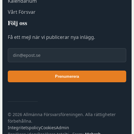
Kalendarium
ö
r
Vårt Försvar
e
Följ oss
n
i
Få ett mejl när vi publicerar nya inlägg.
n
g
E-post
s
h
u
Prenumerera
s
e
t
)
© 2026 Allmänna Försvarsföreningen. Alla rättigheter
förbehållna.
Integritetspolicy
Cookies
Admin