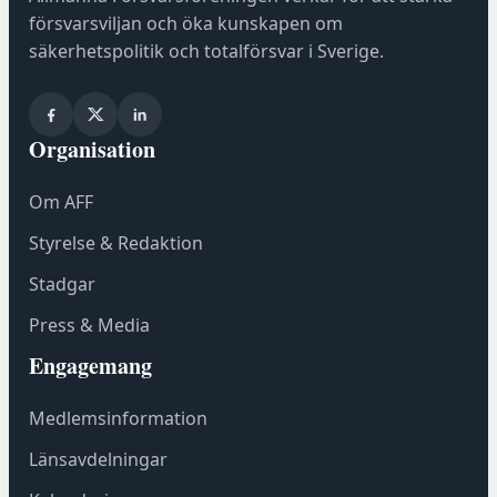
a
försvarsviljan och öka kunskapen om
s
säkerhetspolitik och totalförsvar i Sverige.
i
n
y
Organisation
t
t
Om AFF
f
ö
Styrelse & Redaktion
n
Stadgar
s
t
Press & Media
e
Engagemang
r
h
Medlemsinformation
o
s
Länsavdelningar
F