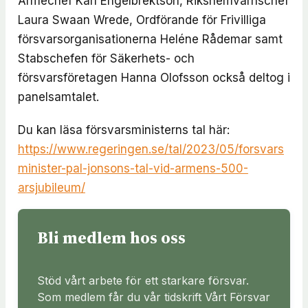
Arméchef Karl Engelbrektson, Rikshemvärnschef
Laura Swaan Wrede, Ordförande för Frivilliga
försvarsorganisationerna Heléne Rådemar samt
Stabschefen för Säkerhets- och
försvarsföretagen Hanna Olofsson också deltog i
panelsamtalet.
Du kan läsa försvarsministerns tal här:
https://www.regeringen.se/tal/2023/05/forsvars
minister-pal-jonsons-tal-vid-armens-500-
arsjubileum/
Bli medlem hos oss
Stöd vårt arbete för ett starkare försvar.
Som medlem får du vår tidskrift Vårt Försvar