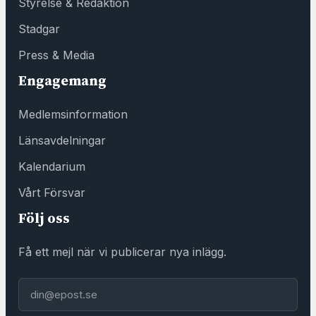
Styrelse & Redaktion
s
Stadgar
t
e
Press & Media
r
Engagemang
h
o
Medlemsinformation
s
F
Länsavdelningar
ö
Kalendarium
r
e
Vårt Försvar
n
Följ oss
i
n
Få ett mejl när vi publicerar nya inlägg.
g
s
E-post
h
u