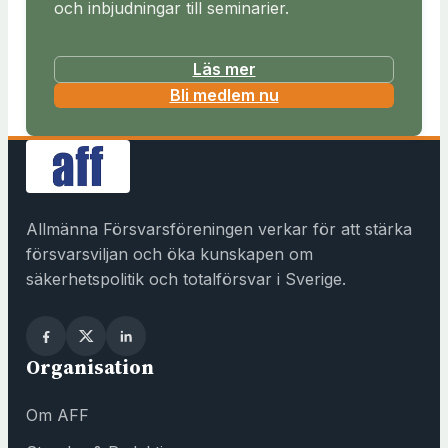
och inbjudningar till seminarier.
Läs mer
(
Bli medlem nu
ö
p
p
n
a
Allmänna Försvarsföreningen verkar för att stärka
s
försvarsviljan och öka kunskapen om
i
säkerhetspolitik och totalförsvar i Sverige.
n
y
t
Organisation
t
f
Om AFF
ö
n