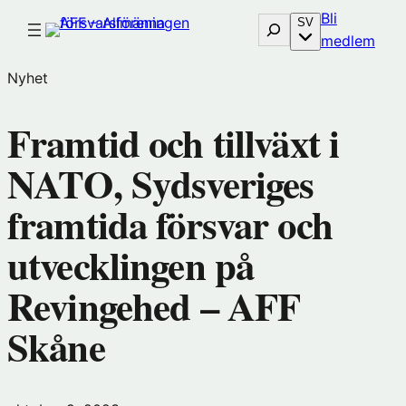
Hoppa
Bli
Sök
SV
till
(öp
medlem
innehåll
i
Nyhet
nytt
föns
Framtid och tillväxt i
hos
Före
NATO, Sydsveriges
framtida försvar och
utvecklingen på
Revingehed – AFF
Skåne