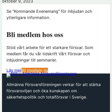
oktober 9, 2023
Se ”Kommande Evenemang” för inbjudan och
ytterligare information.
Bli medlem hos oss
Stöd vårt arbete för ett starkare försvar. Som
medlem får du vår tidskrift Vårt Försvar och
inbjudningar till seminarier.
(
Läs mer
Bli medlem nu
ö
p
Allmänna Försvarsföreningen verkar för att stärka
p
försvarsviljan och öka kunskapen om
n
säkerhetspolitik och totalförsvar i Sverige.
a
s