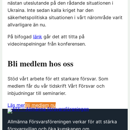
nästan uteslutande på den rådande situationen i
Ukraina. Inte sedan kalla kriget har den
säkerhetspolitiska situationen i vårt närområde varit
allvarligare än nu.
På bifogad
länk
går det att titta på
videoinspelningar från konferensen.
Bli medlem hos oss
Stöd vårt arbete för ett starkare försvar. Som
medlem får du vår tidskrift Vårt Försvar och
inbjudningar till seminarier.
(
Läs mer
Bli medlem nu
ö
p
Allmänna Försvarsföreningen verkar för att stärka
p
försvarsviljan och öka kunskapen om