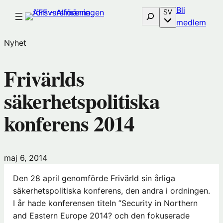
Hoppa
Bli
Sök
SV
till
(öp
medlem
innehåll
i
Nyhet
nytt
föns
Frivärlds
hos
Före
säkerhetspolitiska
konferens 2014
maj 6, 2014
Den 28 april genomförde Frivärld sin årliga
säkerhetspolitiska konferens, den andra i ordningen.
I år hade konferensen titeln ”Security in Northern
and Eastern Europe 2014? och den fokuserade