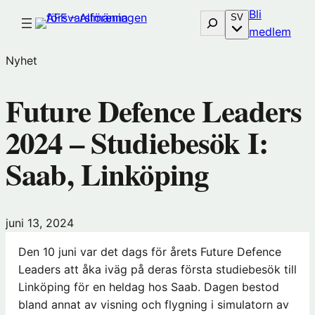
Hoppa
Bli
Sök
SV
till
(öp
medlem
innehåll
i
Nyhet
nytt
föns
Future Defence Leaders
hos
Före
2024 – Studiebesök I:
Saab, Linköping
juni 13, 2024
Den 10 juni var det dags för årets Future Defence
Leaders att åka iväg på deras första studiebesök till
Linköping för en heldag hos Saab. Dagen bestod
bland annat av visning och flygning i simulatorn av