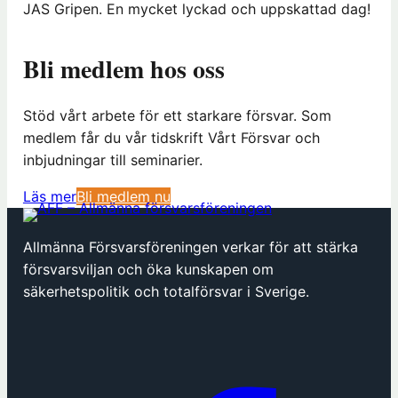
JAS Gripen. En mycket lyckad och uppskattad dag!
Bli medlem hos oss
Stöd vårt arbete för ett starkare försvar. Som
medlem får du vår tidskrift Vårt Försvar och
inbjudningar till seminarier.
(
Läs mer
Bli medlem nu
ö
p
Allmänna Försvarsföreningen verkar för att stärka
p
försvarsviljan och öka kunskapen om
n
säkerhetspolitik och totalförsvar i Sverige.
a
s
i
n
y