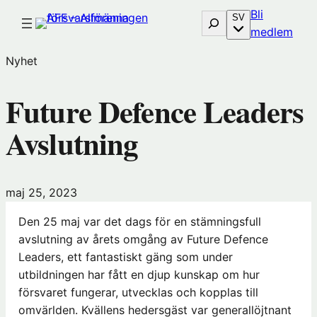
Hoppa
Bli
Sök
SV
till
(öp
medlem
innehåll
i
Nyhet
nytt
föns
Future Defence Leaders
hos
Före
Avslutning
maj 25, 2023
Den 25 maj var det dags för en stämningsfull
avslutning av årets omgång av Future Defence
Leaders, ett fantastiskt gäng som under
utbildningen har fått en djup kunskap om hur
försvaret fungerar, utvecklas och kopplas till
omvärlden. Kvällens hedersgäst var generallöjtnant