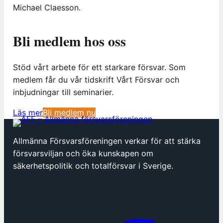
Michael Claesson.
Bli medlem hos oss
Stöd vårt arbete för ett starkare försvar. Som
medlem får du vår tidskrift Vårt Försvar och
inbjudningar till seminarier.
(
Läs mer
Bli medlem nu
ö
p
Allmänna Försvarsföreningen verkar för att stärka
p
försvarsviljan och öka kunskapen om
n
säkerhetspolitik och totalförsvar i Sverige.
a
s
i
n