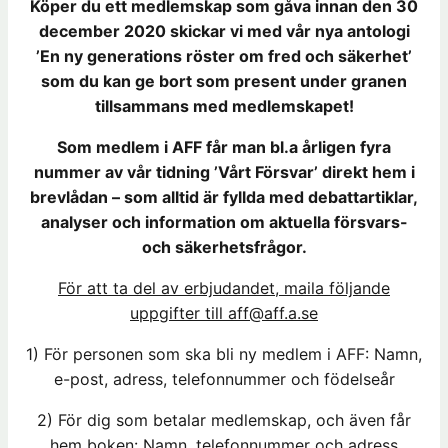
Köper du ett medlemskap som gåva innan den 30
december 2020 skickar vi med vår nya antologi
’En ny generations röster om fred och säkerhet’
som du kan ge bort som present under granen
tillsammans med medlemskapet!
Som medlem i AFF får man bl.a årligen fyra
nummer av vår tidning ’Vårt Försvar’ direkt hem i
brevlådan – som alltid är fyllda med debattartiklar,
analyser och information om aktuella försvars-
och säkerhetsfrågor.
För att ta del av erbjudandet, maila följande
uppgifter till aff@aff.a.se
1) För personen som ska bli ny medlem i AFF: Namn,
e-post, adress, telefonnummer och födelseår
2) För dig som betalar medlemskap, och även får
hem boken: Namn, telefonnummer och adress