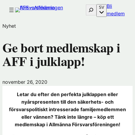
Hoppa
Bli
Sök
SV
till
(öp
medlem
innehåll
i
Nyhet
nytt
föns
Ge bort medlemskap i
hos
Före
AFF i julklapp!
november 26, 2020
Letar du efter den perfekta julklappen eller
nyårspresenten till den säkerhets- och
försvarspolitiskt intresserade familjemedlemmen
eller vännen? Tänk inte längre – köp ett
medlemskap i Allmänna Försvarsföreningen!