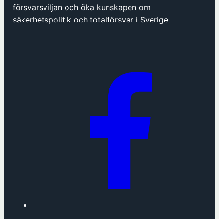
p
försvarsviljan och öka kunskapen om
n
säkerhetspolitik och totalförsvar i Sverige.
a
s
i
n
y
t
t
f
ö
n
s
t
e
r
h
o