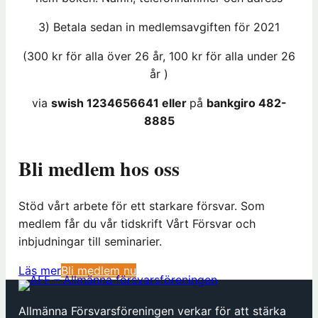
3) Betala sedan in medlemsavgiften för 2021
(300 kr för alla över 26 år, 100 kr för alla under 26
år )
via
swish 1234656641 eller
på
bankgiro 482-
8885
Bli medlem hos oss
Stöd vårt arbete för ett starkare försvar. Som
medlem får du vår tidskrift Vårt Försvar och
inbjudningar till seminarier.
(
Läs mer
Bli medlem nu
ö
p
Allmänna Försvarsföreningen verkar för att stärka