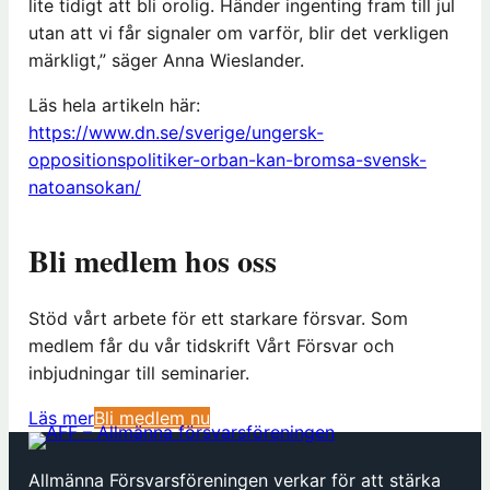
lite tidigt att bli orolig. Händer ingenting fram till jul
utan att vi får signaler om varför, blir det verkligen
märkligt,” säger Anna Wieslander.
Läs hela artikeln här:
https://www.dn.se/sverige/ungersk-
oppositionspolitiker-orban-kan-bromsa-svensk-
natoansokan/
Bli medlem hos oss
Stöd vårt arbete för ett starkare försvar. Som
medlem får du vår tidskrift Vårt Försvar och
inbjudningar till seminarier.
(
Läs mer
Bli medlem nu
ö
p
Allmänna Försvarsföreningen verkar för att stärka