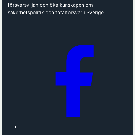
p
försvarsviljan och öka kunskapen om
n
säkerhetspolitik och totalförsvar i Sverige.
a
s
i
n
y
t
t
f
ö
n
s
t
e
r
h
o