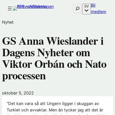
Hoppa
Bli
Sök
SV
till
(öp
medlem
innehåll
i
Nyhet
nytt
föns
GS Anna Wieslander i
hos
Före
Dagens Nyheter om
Viktor Orbán och Nato
processen
oktober 5, 2022
”Det kan vara så att Ungern ligger i skuggan av
Turkiet och avvaktar. Men än tycker jag att det är