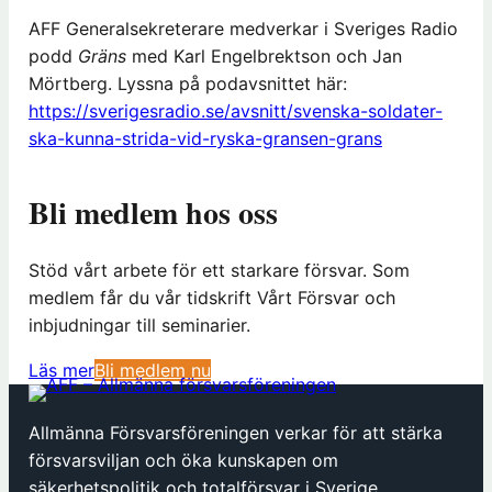
AFF Generalsekreterare medverkar i Sveriges Radio
podd
Gräns
med Karl Engelbrektson och Jan
Mörtberg. Lyssna på podavsnittet här:
https://sverigesradio.se/avsnitt/svenska-soldater-
ska-kunna-strida-vid-ryska-gransen-grans
Bli medlem hos oss
Stöd vårt arbete för ett starkare försvar. Som
medlem får du vår tidskrift Vårt Försvar och
inbjudningar till seminarier.
(
Läs mer
Bli medlem nu
ö
p
Allmänna Försvarsföreningen verkar för att stärka
p
försvarsviljan och öka kunskapen om
n
säkerhetspolitik och totalförsvar i Sverige.