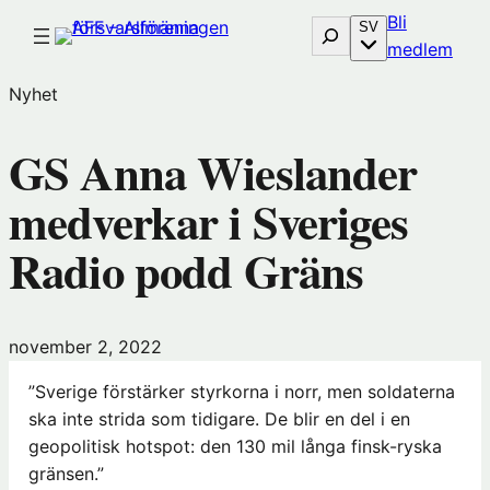
Hoppa
Bli
Sök
SV
till
(öp
medlem
innehåll
i
Nyhet
nytt
föns
GS Anna Wieslander
hos
Före
medverkar i Sveriges
Radio podd Gräns
november 2, 2022
”Sverige förstärker styrkorna i norr, men soldaterna
ska inte strida som tidigare. De blir en del i en
geopolitisk hotspot: den 130 mil långa finsk-ryska
gränsen.”