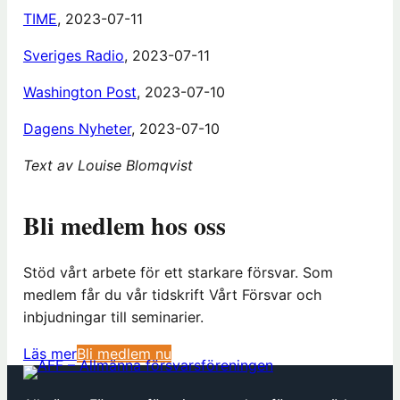
TIME
, 2023-07-11
Sveriges Radio
, 2023-07-11
Washington Post
, 2023-07-10
Dagens Nyheter
, 2023-07-10
Text av Louise Blomqvist
Bli medlem hos oss
Stöd vårt arbete för ett starkare försvar. Som
medlem får du vår tidskrift Vårt Försvar och
inbjudningar till seminarier.
(
Läs mer
Bli medlem nu
ö
p