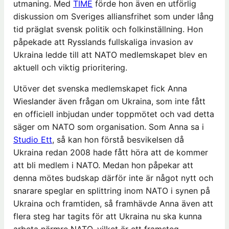
utmaning. Med
TIME
förde hon även en utförlig
diskussion om Sveriges alliansfrihet som under lång
tid präglat svensk politik och folkinställning. Hon
påpekade att Rysslands fullskaliga invasion av
Ukraina ledde till att NATO medlemskapet blev en
aktuell och viktig prioritering.
Utöver det svenska medlemskapet fick Anna
Wieslander även frågan om Ukraina, som inte fått
en officiell inbjudan under toppmötet och vad detta
säger om NATO som organisation. Som Anna sa i
Studio Ett
, så kan hon förstå besvikelsen då
Ukraina redan 2008 hade fått höra att de kommer
att bli medlem i NATO. Medan hon påpekar att
denna mötes budskap därför inte är något nytt och
snarare speglar en splittring inom NATO i synen på
Ukraina och framtiden, så framhävde Anna även att
flera steg har tagits för att Ukraina nu ska kunna