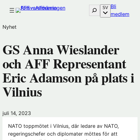
Hoppa
Bli
Sök
SV
till
(öp
medlem
innehåll
i
Nyhet
nytt
föns
GS Anna Wieslander
hos
Före
och AFF Representant
Eric Adamson på plats i
Vilnius
juli 14, 2023
NATO toppmötet i Vilnius, där ledare av NATO,
regeringschefer och diplomater möttes för att