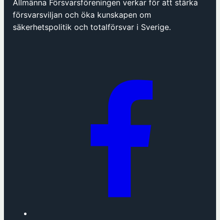
Allmänna Försvarsföreningen verkar för att stärka
p
försvarsviljan och öka kunskapen om
n
säkerhetspolitik och totalförsvar i Sverige.
a
s
i
n
y
t
t
f
ö
n
s
t
e
r
h
o