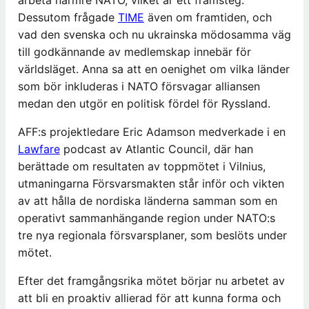
arbeta närmre NATO, vilket är ett framsteg.
Dessutom frågade
TIME
även om framtiden, och
vad den svenska och nu ukrainska mödosamma väg
till godkännande av medlemskap innebär för
världsläget. Anna sa att en oenighet om vilka länder
som bör inkluderas i NATO försvagar alliansen
medan den utgör en politisk fördel för Ryssland.
AFF:s projektledare Eric Adamson medverkade i en
Lawfare
podcast av Atlantic Council, där han
berättade om resultaten av toppmötet i Vilnius,
utmaningarna Försvarsmakten står inför och vikten
av att hålla de nordiska länderna samman som en
operativt sammanhängande region under NATO:s
tre nya regionala försvarsplaner, som beslöts under
mötet.
Efter det framgångsrika mötet börjar nu arbetet av
att bli en proaktiv allierad för att kunna forma och