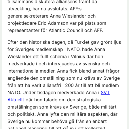
tillsammans diskutera alliansens framtida
utveckling, har nu avslutats. AFF:s
generalsekreterare Anna Wieslander och
projektledare Eric Adamson var på plats som
representanter för Atlantic Council och AFF.
Efter den historiska dagen, då Turkiet gav grönt ljus
för Sveriges medlemskap i NATO, hade Anna
Wieslander ett fullt schema i Vilnius där hon
medverkade i och intervjuades av svenska och
internationella medier. Anna fick bland annat frågor
angående den omställning som nu krävs av Sverige
från att ha varit alliansfri i 200 år till att bli medlem i
NATO. Under tisdagen medverkade Anna i
SVT
Aktuellt
där hon talade om den strategiska
omställningen som krävs av Sverige, både militärt
och politiskt. Anna lyfte den militära aspekten, där
Sverige nu kommer behöva gå från en enbart
nationell planering till att gå in i ett kollektivt