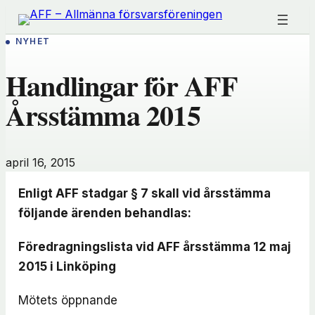
Hoppa
till
NYHET
innehåll
Handlingar för AFF
Årsstämma 2015
april 16, 2015
Enligt AFF stadgar § 7 skall vid årsstämma
följande ärenden behandlas:
Föredragningslista vid AFF årsstämma 12 maj
2015 i Linköping
Mötets öppnande