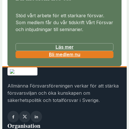
Stöd vårt arbete för ett starkare försvar.
Som medlem får du vår tidskrift Vårt Försvar
och inbjudningar till seminarier.
Läs mer
(
Bli medlem nu
ö
p
p
n
Allmänna Försvarsföreningen verkar för att stärka
a
försvarsviljan och öka kunskapen om
s
säkerhetspolitik och totalförsvar i Sverige.
i
n
y
Organisation
t