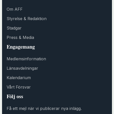
t
Om AFF
f
ö
Styrelse & Redaktion
n
Stadgar
s
t
Press & Media
e
Engagemang
r
h
Medlemsinformation
o
s
Länsavdelningar
F
Kalendarium
ö
r
Vårt Försvar
e
Följ oss
n
i
Få ett mejl när vi publicerar nya inlägg.
n