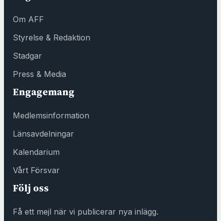
f
Om AFF
ö
n
Styrelse & Redaktion
s
Stadgar
t
e
Press & Media
r
Engagemang
h
o
Medlemsinformation
s
F
Länsavdelningar
ö
Kalendarium
r
e
Vårt Försvar
n
Följ oss
i
n
Få ett mejl när vi publicerar nya inlägg.
g