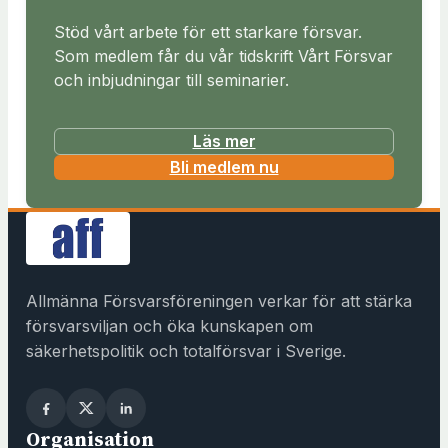
Stöd vårt arbete för ett starkare försvar.
Som medlem får du vår tidskrift Vårt Försvar
och inbjudningar till seminarier.
Läs mer
(
Bli medlem nu
ö
p
p
n
a
Allmänna Försvarsföreningen verkar för att stärka
s
försvarsviljan och öka kunskapen om
i
säkerhetspolitik och totalförsvar i Sverige.
n
y
t
Organisation
t