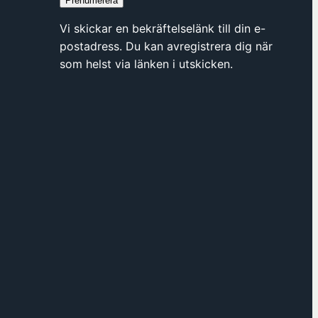
Prenumerera
y
t
Vi skickar en bekräftelselänk till din e-
t
postadress. Du kan avregistrera dig när
f
som helst via länken i utskicken.
ö
n
s
t
e
r
h
o
s
F
ö
r
e
n