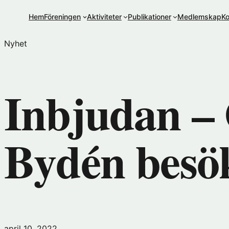
Hoppa
Hem
Föreningen
Aktiviteter
Publikationer
Medlemskap
Ko
till
innehåll
Nyhet
Inbjudan –
Bydén besö
april 10, 2022