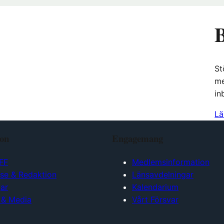
B
St
me
in
Lä
ion
Engagemang
FF
Medlemsinformation
lse & Redaktion
Länsavdelningar
ar
Kalendarium
 & Media
Vårt Försvar