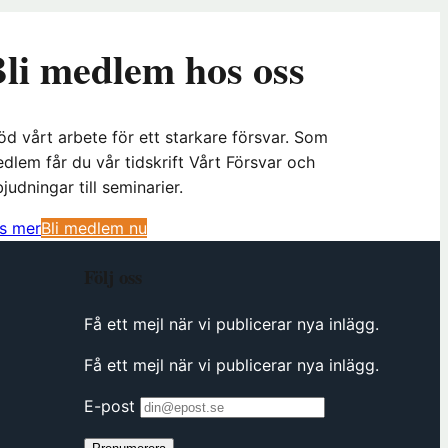
li medlem hos oss
öd vårt arbete för ett starkare försvar. Som
dlem får du vår tidskrift Vårt Försvar och
bjudningar till seminarier.
(
s mer
Bli medlem nu
ö
Följ oss
p
p
Få ett mejl när vi publicerar nya inlägg.
n
a
Få ett mejl när vi publicerar nya inlägg.
s
i
E-post
n