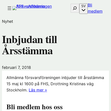
Hoppa
Bli
Sök
SV
till
(öp
medlem
innehåll
i
Nyhet
nytt
föns
Inbjudan till
hos
Före
Årsstämma
februari 7, 2018
Allmänna försvarsföreningen inbjuder till årsstämma
15 maj kl 1600 på FHS, Drottning Kristinas väg
Stockholm.
Läs mer »
Bli medlem hos oss