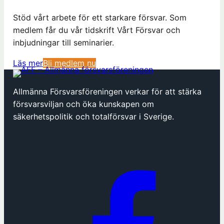
Stöd vårt arbete för ett starkare försvar. Som
medlem får du vår tidskrift Vårt Försvar och
inbjudningar till seminarier.
(
Läs mer
Bli medlem nu
ö
p
Allmänna Försvarsföreningen verkar för att stärka
p
försvarsviljan och öka kunskapen om
n
säkerhetspolitik och totalförsvar i Sverige.
a
s
i
n
y
t
t
f