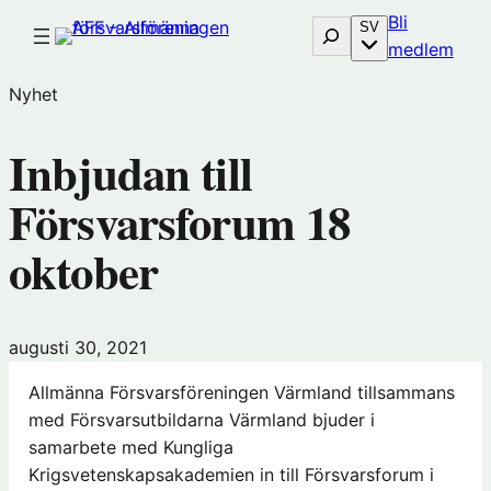
Hoppa
Bli
Sök
SV
till
(öp
medlem
innehåll
i
Nyhet
nytt
föns
Inbjudan till
hos
Före
Försvarsforum 18
oktober
augusti 30, 2021
Allmänna Försvarsföreningen Värmland tillsammans
med Försvarsutbildarna Värmland bjuder i
samarbete med Kungliga
Krigsvetenskapsakademien in till Försvarsforum i