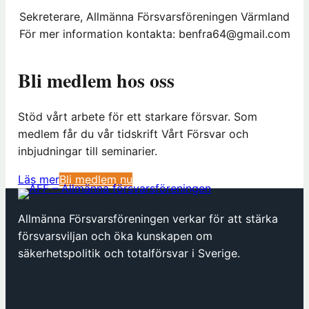
Sekreterare, Allmänna Försvarsföreningen Värmland
För mer information kontakta: benfra64@gmail.com
Bli medlem hos oss
Stöd vårt arbete för ett starkare försvar. Som
medlem får du vår tidskrift Vårt Försvar och
inbjudningar till seminarier.
(
Läs mer
Bli medlem nu
ö
p
Allmänna Försvarsföreningen verkar för att stärka
p
försvarsviljan och öka kunskapen om
n
säkerhetspolitik och totalförsvar i Sverige.
a
s
i