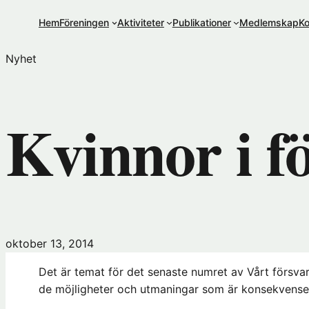
Hoppa
Hem
Föreningen
Aktiviteter
Publikationer
Medlemskap
Ko
till
innehåll
Nyhet
Kvinnor i f
oktober 13, 2014
Det är temat för det senaste numret av Vårt försvar
de möjligheter och utmaningar som är konsekvense