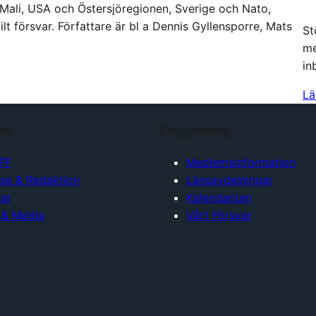
 Mali, USA och Östersjöregionen, Sverige och Nato,
vilt försvar. Författare är bl a Dennis Gyllensporre, Mats
St
me
in
Lä
ion
Engagemang
FF
Medlemsinformation
lse & Redaktion
Länsavdelningar
ar
Kalendarium
 & Media
Vårt Försvar