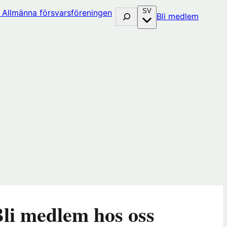
SV
Sök
(öppna
Bli medlem
i
nytt
fönster
hos
huset)
Förenin
li medlem hos oss