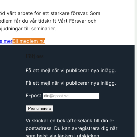
öd vårt arbete för ett starkare försvar. Som
dlem får du vår tidskrift Vårt Försvar och
bjudningar till seminarier.
(
s mer
Bli medlem nu
ö
Följ oss
p
p
Få ett mejl när vi publicerar nya inlägg.
n
a
Få ett mejl när vi publicerar nya inlägg.
s
i
E-post
n
Prenumerera
y
t
Vi skickar en bekräftelselänk till din e-
t
postadress. Du kan avregistrera dig när
f
som helst via länken i utskicken.