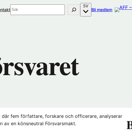
SV
Sök
(öppnas
ntakt
Bli medlem
i
nytt
fönster
hos
Förenings
örsvaret
 där fem författare, forskare och officerare, analyserar
B
n av en könsneutral Försvarsmakt.