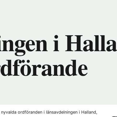
nytt
fönster
hos
Föreningshuset)
ngen i Hall
rdförande
 nyvalda ordföranden i länsavdelningen i Halland,