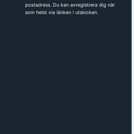
postadress. Du kan avregistrera dig när
f
som helst via länken i utskicken.
ö
n
s
t
e
r
h
o
s
F
ö
r
e
n
i
n
g