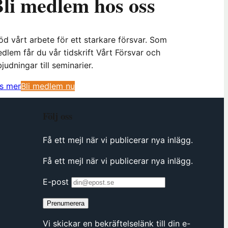
li medlem hos oss
öd vårt arbete för ett starkare försvar. Som
dlem får du vår tidskrift Vårt Försvar och
bjudningar till seminarier.
(
s mer
Bli medlem nu
ö
p
Följ oss
p
n
Få ett mejl när vi publicerar nya inlägg.
a
Få ett mejl när vi publicerar nya inlägg.
s
i
E-post
n
y
Prenumerera
t
Vi skickar en bekräftelselänk till din e-
t