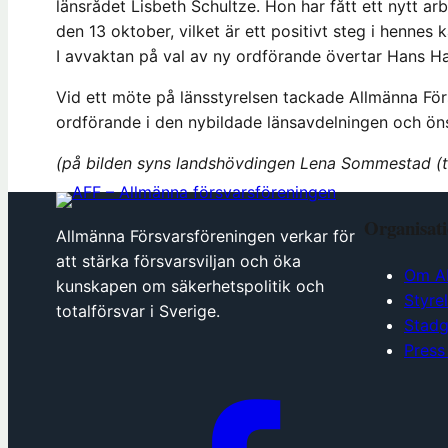
länsrådet Lisbeth Schultze. Hon har fått ett nytt a
den 13 oktober, vilket är ett positivt steg i hennes ka
I avvaktan på val av ny ordförande övertar Hans H
Vid ett möte på länsstyrelsen tackade Allmänna Fö
ordförande i den nybildade länsavdelningen och önsk
(på bilden syns landshövdingen Lena Sommestad (t 
Organisat
Allmänna Försvarsföreningen verkar för
att stärka försvarsviljan och öka
Om A
kunskapen om säkerhetspolitik och
Styre
totalförsvar i Sverige.
Stadg
Press