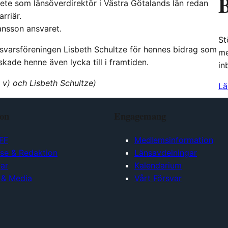
B
rbete som länsöverdirektör i Västra Götalands län redan
rriär.
ansson ansvaret.
St
rsvarsföreningen Lisbeth Schultze för hennes bidrag som
me
ade henne även lycka till i framtiden.
in
v) och Lisbeth Schultze)
Lä
ion
Engagemang
FF
Medlemsinformation
lse & Redaktion
Länsavdelningar
ar
Kalendarium
 & Media
Vårt Försvar