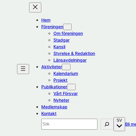
Hoppa
till
Hem
innehåll
Föreningen
Om föreningen
Stadgar
Kansli
Styrelse & Redaktion
Länsavdelningar
Aktiviteter
Kalendarium
Projekt
Publikationer
Vårt Försvar
Nyheter
Medlemskap
Kontakt
SV
Sök
Bli m