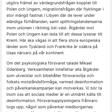
utgörs främst av värdegrundsfrågan kopplat till
Polen och Ungern, migrationsfrågan där flyktingar i
stor mängd fastnat i Libyen där de lever under
eländiga förhållanden, samt splittringstendenserna
inom unionen i riktning öst-väst. Åtgärder mot
Polen och Ungern kan leda till att dessa lyssnar till
Kreml. Här ska vägas in att flera stora europeiska
länder som Tyskland och Frankrike är osäkra på
Usas närvaro på vår kontinent
Om det psykologiska försvaret talade Mikael
Odenberg. Verksamheten innefattar alla åtgärder
som utvecklar och bibehåller försvarsvilja och
folkets motståndsförmåga, varmed desinformation
och påverkanskampanjer kan motverkas. Vi bör ta
inom oss att sociala medier är en utmärkt källa till
desinformation. Försvarsupplysningens frånvaro
togs upp, något som påverkar medborgarnas