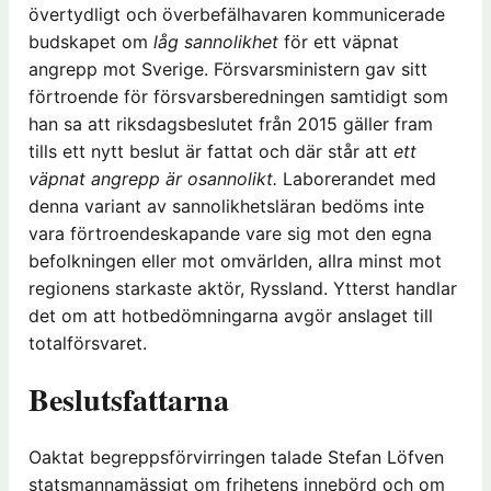
övertydligt och överbefälhavaren kommunicerade
budskapet om
låg sannolikhet
för ett väpnat
angrepp mot Sverige. Försvarsministern gav sitt
förtroende för försvarsberedningen samtidigt som
han sa att riksdagsbeslutet från 2015 gäller fram
tills ett nytt beslut är fattat och där står att
ett
väpnat angrepp är osannolikt.
Laborerandet med
denna variant av sannolikhetsläran bedöms inte
vara förtroendeskapande vare sig mot den egna
befolkningen eller mot omvärlden, allra minst mot
regionens starkaste aktör, Ryssland. Ytterst handlar
det om att hotbedömningarna avgör anslaget till
totalförsvaret.
Beslutsfattarna
Oaktat begreppsförvirringen talade Stefan Löfven
statsmannamässigt om frihetens innebörd och om