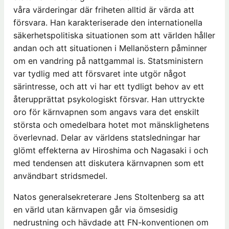
våra värderingar där friheten alltid är värda att
försvara. Han karakteriserade den internationella
säkerhetspolitiska situationen som att världen håller
andan och att situationen i Mellanöstern påminner
om en vandring på nattgammal is. Statsministern
var tydlig med att försvaret inte utgör något
särintresse, och att vi har ett tydligt behov av ett
återupprättat psykologiskt försvar. Han uttryckte
oro för kärnvapnen som angavs vara det enskilt
största och omedelbara hotet mot mänsklighetens
överlevnad. Delar av världens statsledningar har
glömt effekterna av Hiroshima och Nagasaki i och
med tendensen att diskutera kärnvapnen som ett
användbart stridsmedel.
Natos generalsekreterare Jens Stoltenberg sa att
en värld utan kärnvapen går via ömsesidig
nedrustning och hävdade att FN-konventionen om