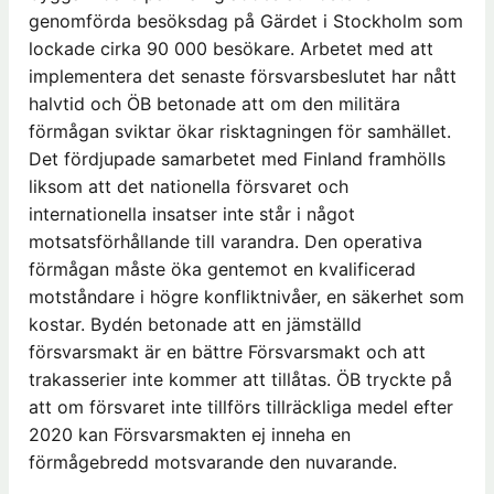
genomförda besöksdag på Gärdet i Stockholm som
lockade cirka 90 000 besökare. Arbetet med att
implementera det senaste försvarsbeslutet har nått
halvtid och ÖB betonade att om den militära
förmågan sviktar ökar risktagningen för samhället.
Det fördjupade samarbetet med Finland framhölls
liksom att det nationella försvaret och
internationella insatser inte står i något
motsatsförhållande till varandra. Den operativa
förmågan måste öka gentemot en kvalificerad
motståndare i högre konfliktnivåer, en säkerhet som
kostar. Bydén betonade att en jämställd
försvarsmakt är en bättre Försvarsmakt och att
trakasserier inte kommer att tillåtas. ÖB tryckte på
att om försvaret inte tillförs tillräckliga medel efter
2020 kan Försvarsmakten ej inneha en
förmågebredd motsvarande den nuvarande.