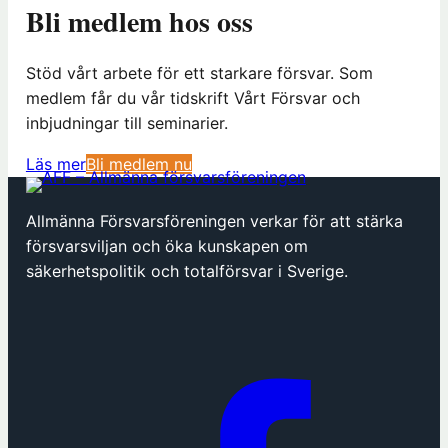
Bli medlem hos oss
Stöd vårt arbete för ett starkare försvar. Som
medlem får du vår tidskrift Vårt Försvar och
inbjudningar till seminarier.
(
Läs mer
Bli medlem nu
ö
p
Allmänna Försvarsföreningen verkar för att stärka
p
försvarsviljan och öka kunskapen om
n
säkerhetspolitik och totalförsvar i Sverige.
a
s
i
n
y
t
t