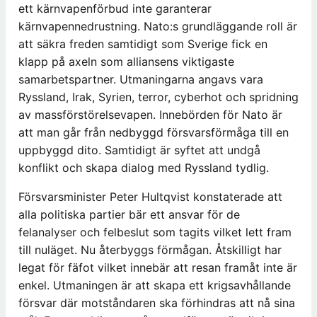
ett kärnvapenförbud inte garanterar
kärnvapennedrustning. Nato:s grundläggande roll är
att säkra freden samtidigt som Sverige fick en
klapp på axeln som alliansens viktigaste
samarbetspartner. Utmaningarna angavs vara
Ryssland, Irak, Syrien, terror, cyberhot och spridning
av massförstörelsevapen. Innebörden för Nato är
att man går från nedbyggd försvarsförmåga till en
uppbyggd dito. Samtidigt är syftet att undgå
konflikt och skapa dialog med Ryssland tydlig.
Försvarsminister Peter Hultqvist konstaterade att
alla politiska partier bär ett ansvar för de
felanalyser och felbeslut som tagits vilket lett fram
till nuläget. Nu återbyggs förmågan. Åtskilligt har
legat för fäfot vilket innebär att resan framåt inte är
enkel. Utmaningen är att skapa ett krigsavhållande
försvar där motståndaren ska förhindras att nå sina