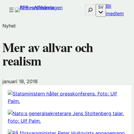
Hoppa
Bli
Sök
SV
till
(öp
medlem
innehåll
i
Nyhet
nytt
föns
Mer av allvar och
hos
Före
realism
januari 18, 2018