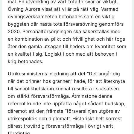
mål. En utveckling av vårt totalförsvar är viktigt.
Övning Aurora visat att vi är på rätt väg. Varmed
övningsverksamheten betonades som en viktig
byggsten där nästa totalförsvarsövning genomförs
2020. Personalförsörjningen ska säkerställas med
en kombination av plikt och frivillighet och här togs
åter den gamla utsagan till heders om kvantitet som
en kvalitet i sig. Logiskt i och med att behoven i
krig betonades.
Utrikesministerns inledning att det ”Det angår dig
när det brinner hos grannen” hade, för att återknyta
till sannolikhetsläran kunnat resultera i slutsatsen
om stärkt försvarsförmåga. Åtminstone denne
referent kunde inte uppfatta något sådant budskap,
däremot att den främsta ”försvarslinjen utgörs av
utrikespolitik och diplomat”. Historiskt helt korrekt
därest trovärdig försvarsförmåga i övrigt varit
förefintlig.