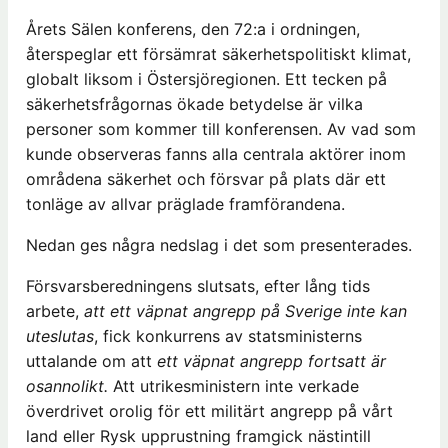
Årets Sälen konferens, den 72:a i ordningen,
återspeglar ett försämrat säkerhetspolitiskt klimat,
globalt liksom i Östersjöregionen. Ett tecken på
säkerhetsfrågornas ökade betydelse är vilka
personer som kommer till konferensen. Av vad som
kunde observeras fanns alla centrala aktörer inom
områdena säkerhet och försvar på plats där ett
tonläge av allvar präglade framförandena.
Nedan ges några nedslag i det som presenterades.
Försvarsberedningens slutsats, efter lång tids
arbete,
att ett väpnat angrepp på Sverige inte kan
uteslutas
, fick konkurrens av statsministerns
uttalande om att
ett väpnat angrepp fortsatt är
osannolikt.
Att utrikesministern inte verkade
överdrivet orolig för ett militärt angrepp på vårt
land eller Rysk upprustning framgick nästintill