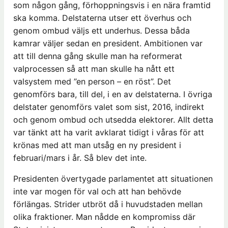
som någon gång, förhoppningsvis i en nära framtid
ska komma. Delstaterna utser ett överhus och
genom ombud väljs ett underhus. Dessa båda
kamrar väljer sedan en president. Ambitionen var
att till denna gång skulle man ha reformerat
valprocessen så att man skulle ha nått ett
valsystem med ”en person – en röst”. Det
genomförs bara, till del, i en av delstaterna. I övriga
delstater genomförs valet som sist, 2016, indirekt
och genom ombud och utsedda elektorer. Allt detta
var tänkt att ha varit avklarat tidigt i våras för att
krönas med att man utsåg en ny president i
februari/mars i år. Så blev det inte.
Presidenten övertygade parlamentet att situationen
inte var mogen för val och att han behövde
förlängas. Strider utbröt då i huvudstaden mellan
olika fraktioner. Man nådde en kompromiss där