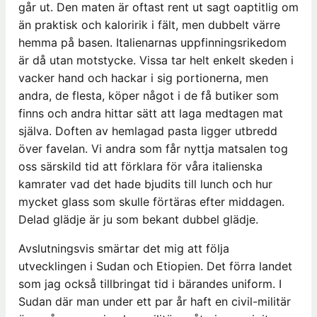
går ut. Den maten är oftast rent ut sagt oaptitlig om
än praktisk och kaloririk i fält, men dubbelt värre
hemma på basen. Italienarnas uppfinningsrikedom
är då utan motstycke. Vissa tar helt enkelt skeden i
vacker hand och hackar i sig portionerna, men
andra, de flesta, köper något i de få butiker som
finns och andra hittar sätt att laga medtagen mat
själva. Doften av hemlagad pasta ligger utbredd
över favelan. Vi andra som får nyttja matsalen tog
oss särskild tid att förklara för våra italienska
kamrater vad det hade bjudits till lunch och hur
mycket glass som skulle förtäras efter middagen.
Delad glädje är ju som bekant dubbel glädje.
Avslutningsvis smärtar det mig att följa
utvecklingen i Sudan och Etiopien. Det förra landet
som jag också tillbringat tid i bärandes uniform. I
Sudan där man under ett par år haft en civil-militär