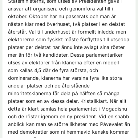
Statsministerns, som utses av Presidenten gavs i
ansvar att organisera och genomföra val till i
oktober. Oktober har nu passerats och man är
nästan klar med överhuset, två platser i en delstat
återstår. Val till underhuset är formellt inledda men
elektorerna som fysiskt måste förflyttas till utsedda
platser per delstat har ännu inte avlagt sina röster
mer än för två kandidater. Dessa parlamentariker
utses av elektorer från klanerna efter en modell
som kallas 4,5 där de fyra största, och
dominerande, klanerna har varsina fyra lika stora
andelar platser och de återstående
minoritetsklanerna får dela på hälften så många
platser som en av dessa delar. Kristallklart. När allt
detta är klart samlas hela parlamentet i Mogadishu
och de röstar igenom en ny president. Vid en snabb
anblick kan man se större likheter med Påvevalet än
med demokratier som ni hemmavid kanske kommer