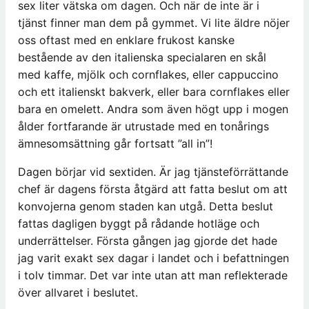
sex liter vätska om dagen. Och när de inte är i
tjänst finner man dem på gymmet. Vi lite äldre nöjer
oss oftast med en enklare frukost kanske
bestående av den italienska specialaren en skål
med kaffe, mjölk och cornflakes, eller cappuccino
och ett italienskt bakverk, eller bara cornflakes eller
bara en omelett. Andra som även högt upp i mogen
ålder fortfarande är utrustade med en tonårings
ämnesomsättning går fortsatt ”all in”!
Dagen börjar vid sextiden. Är jag tjänsteförrättande
chef är dagens första åtgärd att fatta beslut om att
konvojerna genom staden kan utgå. Detta beslut
fattas dagligen byggt på rådande hotläge och
underrättelser. Första gången jag gjorde det hade
jag varit exakt sex dagar i landet och i befattningen
i tolv timmar. Det var inte utan att man reflekterade
över allvaret i beslutet.