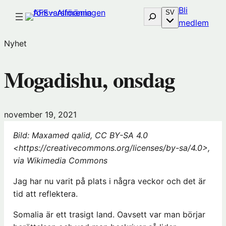
Hoppa
Bli
Sök
SV
till
(öp
medlem
innehåll
i
Nyhet
nytt
föns
Mogadishu, onsdag
hos
Före
november 19, 2021
Bild: Maxamed qalid, CC BY-SA 4.0
<https://creativecommons.org/licenses/by-sa/4.0>,
via Wikimedia Commons
Jag har nu varit på plats i några veckor och det är
tid att reflektera.
Somalia är ett trasigt land. Oavsett var man börjar