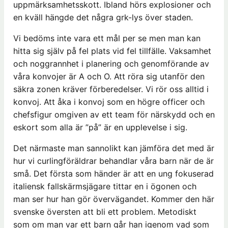
uppmärksamhetsskott. Ibland hörs explosioner och
en kväll hängde det några grk-lys över staden.
Vi bedöms inte vara ett mål per se men man kan
hitta sig själv på fel plats vid fel tillfälle. Vaksamhet
och noggrannhet i planering och genomförande av
våra konvojer är A och O. Att röra sig utanför den
säkra zonen kräver förberedelser. Vi rör oss alltid i
konvoj. Att åka i konvoj som en högre officer och
chefsfigur omgiven av ett team för närskydd och en
eskort som alla är ”på” är en upplevelse i sig.
Det närmaste man sannolikt kan jämföra det med är
hur vi curlingföräldrar behandlar våra barn när de är
små. Det första som händer är att en ung fokuserad
italiensk fallskärmsjägare tittar en i ögonen och
man ser hur han gör övervägandet. Kommer den här
svenske översten att bli ett problem. Metodiskt
som om man var ett barn går han igenom vad som