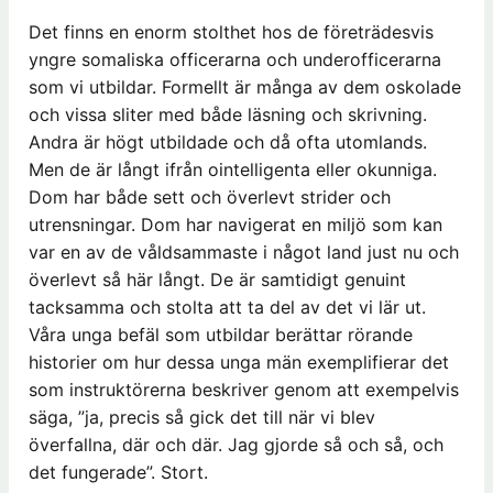
Det finns en enorm stolthet hos de företrädesvis
yngre somaliska officerarna och underofficerarna
som vi utbildar. Formellt är många av dem oskolade
och vissa sliter med både läsning och skrivning.
Andra är högt utbildade och då ofta utomlands.
Men de är långt ifrån ointelligenta eller okunniga.
Dom har både sett och överlevt strider och
utrensningar. Dom har navigerat en miljö som kan
var en av de våldsammaste i något land just nu och
överlevt så här långt. De är samtidigt genuint
tacksamma och stolta att ta del av det vi lär ut.
Våra unga befäl som utbildar berättar rörande
historier om hur dessa unga män exemplifierar det
som instruktörerna beskriver genom att exempelvis
säga, ”ja, precis så gick det till när vi blev
överfallna, där och där. Jag gjorde så och så, och
det fungerade”. Stort.