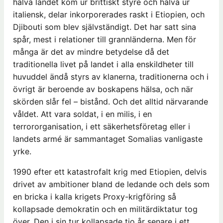
halva landet kom ur brittiskt styre och halva ur
italiensk, delar inkorporerades raskt i Etiopien, och
Djibouti som blev självständigt. Det har satt sina
spår, mest i relationer till grannländerna. Men för
många är det av mindre betydelse då det
traditionella livet på landet i alla enskildheter till
huvuddel ändå styrs av klanerna, traditionerna och i
övrigt är beroende av boskapens hälsa, och när
skörden slår fel – bistånd. Och det alltid närvarande
våldet. Att vara soldat, i en milis, i en
terrororganisation, i ett säkerhetsföretag eller i
landets armé är sammantaget Somalias vanligaste
yrke.
1990 efter ett katastrofalt krig med Etiopien, delvis
drivet av ambitioner bland de ledande och dels som
en bricka i kalla krigets Proxy-krigföring så
kollapsade demokratin och en militärdiktatur tog
över. Den i sin tur kollapsade tio år senare i ett