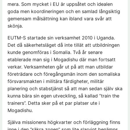
mera. Som mycket i EU är uppsåtet och idealen
goda men koordineringen och en samlad långsiktig
gemensam målsättning kan ibland vara svår att
skönja.
EUTM-S startade sin verksamhet 2010 i Uganda.
Det då säkerhetsläget då inte tillät att utbildningen
kunde genomföras i Somalia. Två år senare
etablerade man sig i Mogadishu där man fortsatt
verkar. Verksamheten går ut på att man utbildar
företrädare och föregångsmän inom den somaliska
försvarsmakten i militära färdigheter, militär
planering och stabstjänst så att man sedan själv ska
kunna bära sin egen utveckling, så kallad ”train the
trainers”. Detta sker på et par platser ute i
Mogadishu.
Själva missionens högkvarter och förläggning finns
inne i den ”säkra zonen” som lite slarvigt benämns