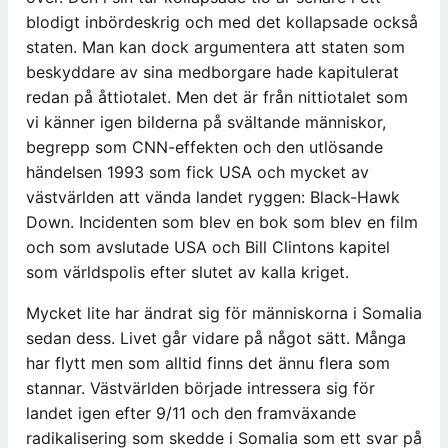
blodigt inbördeskrig och med det kollapsade också
staten. Man kan dock argumentera att staten som
beskyddare av sina medborgare hade kapitulerat
redan på åttiotalet. Men det är från nittiotalet som
vi känner igen bilderna på svältande människor,
begrepp som CNN-effekten och den utlösande
händelsen 1993 som fick USA och mycket av
västvärlden att vända landet ryggen: Black-Hawk
Down. Incidenten som blev en bok som blev en film
och som avslutade USA och Bill Clintons kapitel
som världspolis efter slutet av kalla kriget.
Mycket lite har ändrat sig för människorna i Somalia
sedan dess. Livet går vidare på något sätt. Många
har flytt men som alltid finns det ännu flera som
stannar. Västvärlden började intressera sig för
landet igen efter 9/11 och den framväxande
radikalisering som skedde i Somalia som ett svar på