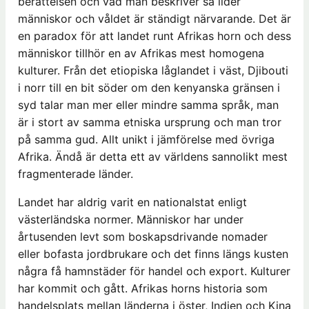
berättelsen och vad man beskriver så lider
människor och våldet är ständigt närvarande. Det är
en paradox för att landet runt Afrikas horn och dess
människor tillhör en av Afrikas mest homogena
kulturer. Från det etiopiska låglandet i väst, Djibouti
i norr till en bit söder om den kenyanska gränsen i
syd talar man mer eller mindre samma språk, man
är i stort av samma etniska ursprung och man tror
på samma gud. Allt unikt i jämförelse med övriga
Afrika. Ändå är detta ett av världens sannolikt mest
fragmenterade länder.
Landet har aldrig varit en nationalstat enligt
västerländska normer. Människor har under
årtusenden levt som boskapsdrivande nomader
eller bofasta jordbrukare och det finns längs kusten
några få hamnstäder för handel och export. Kulturer
har kommit och gått. Afrikas horns historia som
handelsplats mellan länderna i öster, Indien och Kina