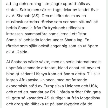
att lag och ordning inte längre upprätthölls av
staten. Sakta men säkert togs delar av landet över
av Al Shabab (AS). Den militära delen av en
muslimsk ortodox rörelse som ser som sitt mål att
befria Somalia från förtryck och utländska
intressen, sammanföra somalierna i ett ”stor
Somalia” och leda landet under Sharia lag. En
rörelse som själv också anger sig som en utlöpare
av Al Qaida.
Al Shababs välde växte, men en serie internationellt
uppmärksammade attentat, bland annat ett mycket
blodigt sådant i Kenya kom att ändra detta. Till slut
ingrep Afrikanska Unionen, med omfattande
ekonomiskt stöd av Europeiska Unionen och USA,
och med ett mandat av FN. I hårda strider från gata
till gata så kastades AS slutligen ut från Mogadishu
och drog sig tillbaka ut på landsbygden där de