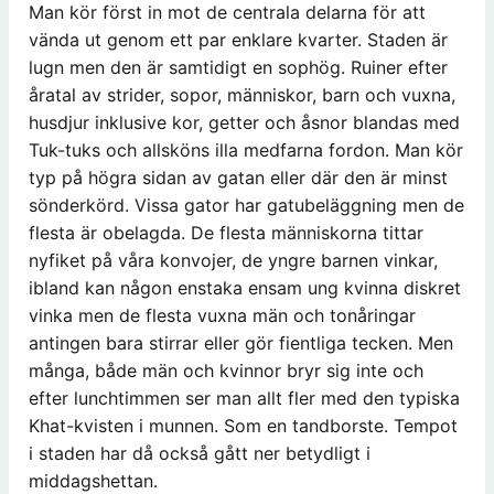
Man kör först in mot de centrala delarna för att
vända ut genom ett par enklare kvarter. Staden är
lugn men den är samtidigt en sophög. Ruiner efter
åratal av strider, sopor, människor, barn och vuxna,
husdjur inklusive kor, getter och åsnor blandas med
Tuk-tuks och allsköns illa medfarna fordon. Man kör
typ på högra sidan av gatan eller där den är minst
sönderkörd. Vissa gator har gatubeläggning men de
flesta är obelagda. De flesta människorna tittar
nyfiket på våra konvojer, de yngre barnen vinkar,
ibland kan någon enstaka ensam ung kvinna diskret
vinka men de flesta vuxna män och tonåringar
antingen bara stirrar eller gör fientliga tecken. Men
många, både män och kvinnor bryr sig inte och
efter lunchtimmen ser man allt fler med den typiska
Khat-kvisten i munnen. Som en tandborste. Tempot
i staden har då också gått ner betydligt i
middagshettan.