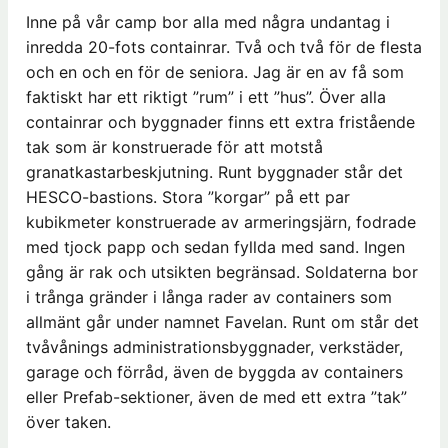
Inne på vår camp bor alla med några undantag i
inredda 20-fots containrar. Två och två för de flesta
och en och en för de seniora. Jag är en av få som
faktiskt har ett riktigt ”rum” i ett ”hus”. Över alla
containrar och byggnader finns ett extra fristående
tak som är konstruerade för att motstå
granatkastarbeskjutning. Runt byggnader står det
HESCO-bastions. Stora ”korgar” på ett par
kubikmeter konstruerade av armeringsjärn, fodrade
med tjock papp och sedan fyllda med sand. Ingen
gång är rak och utsikten begränsad. Soldaterna bor
i trånga gränder i långa rader av containers som
allmänt går under namnet Favelan. Runt om står det
tvåvånings administrationsbyggnader, verkstäder,
garage och förråd, även de byggda av containers
eller Prefab-sektioner, även de med ett extra ”tak”
över taken.