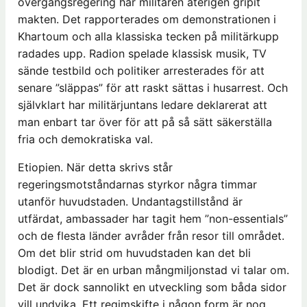
övergångsregering har militären återigen gripit
makten. Det rapporterades om demonstrationen i
Khartoum och alla klassiska tecken på militärkupp
radades upp. Radion spelade klassisk musik, TV
sände testbild och politiker arresterades för att
senare ”släppas” för att raskt sättas i husarrest. Och
självklart har militärjuntans ledare deklarerat att
man enbart tar över för att på så sätt säkerställa
fria och demokratiska val.
Etiopien. När detta skrivs står
regeringsmotståndarnas styrkor några timmar
utanför huvudstaden. Undantagstillstånd är
utfärdat, ambassader har tagit hem ”non-essentials”
och de flesta länder avråder från resor till området.
Om det blir strid om huvudstaden kan det bli
blodigt. Det är en urban mångmiljonstad vi talar om.
Det är dock sannolikt en utveckling som båda sidor
vill undvika. Ett regimskifte i någon form är nog