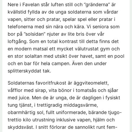
Nere i Favelan står luften still och ”gränderna” är
kvällstid fyllda av de unga soldaterna som vårdar
vapen, sitter och pratar, spelar spel eller pratar i
telefonerna med sin nära och kära. Vi seniora som
bor på ”solsidan” njuter av lite bris över vår
loftgång. Som en total kontrast till detta finns det
en modern matsal ett mycket välutrustat gym och
en stor solaltan med utsikt över havet, samt en pool
och en bar för hela campen. Även den under
splitterskyddat tak.
Soldaternas favoritfrukost är äggviteomelett,
våfflor med sirap, vita bönor i tomatsås och sjåar
med juice. Men de är unga, de är dagligen i fysiskt
tung tjänst, i trettigradig middagsvärme,
obarmhärtig sol, fullt uniformerade, bärande tjugo-
trettio kilo utrustning inklusive vapen, hjälm och
skyddsväst. I snitt förlorar de sannolikt runt fem-