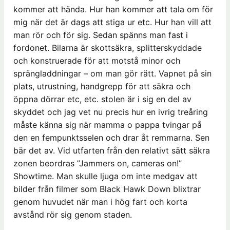
kommer att hända. Hur han kommer att tala om för
mig när det är dags att stiga ur etc. Hur han vill att
man rör och för sig. Sedan spänns man fast i
fordonet. Bilarna är skottsäkra, splitterskyddade
och konstruerade för att motstå minor och
sprängladdningar – om man gör rätt. Vapnet på sin
plats, utrustning, handgrepp för att säkra och
öppna dörrar etc, etc. stolen är i sig en del av
skyddet och jag vet nu precis hur en ivrig treåring
måste känna sig när mamma o pappa tvingar på
den en fempunktsselen och drar åt remmarna. Sen
bär det av. Vid utfarten från den relativt sätt säkra
zonen beordras ”Jammers on, cameras on!”
Showtime. Man skulle ljuga om inte medgav att
bilder från filmer som Black Hawk Down blixtrar
genom huvudet när man i hög fart och korta
avstånd rör sig genom staden.