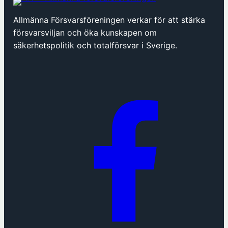
ö
p
Allmänna Försvarsföreningen verkar för att stärka
p
försvarsviljan och öka kunskapen om
n
säkerhetspolitik och totalförsvar i Sverige.
a
s
i
n
y
t
t
f
ö
n
s
t
e
r