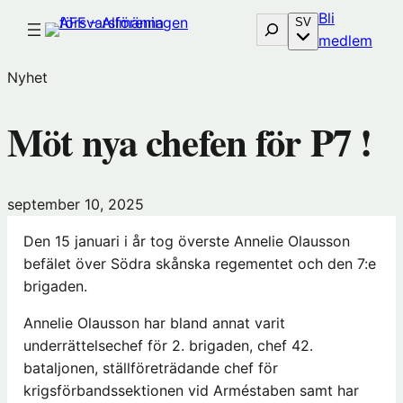
Hoppa
Bli
Sök
SV
till
(öp
medlem
innehåll
i
Nyhet
nytt
föns
Möt nya chefen för P7 !
hos
Före
september 10, 2025
Den 15 januari i år tog överste Annelie Olausson
befälet över Södra skånska regementet och den 7:e
brigaden.
Annelie Olausson har bland annat varit
underrättelsechef för 2. brigaden, chef 42.
bataljonen, ställföreträdande chef för
krigsförbandssektionen vid Arméstaben samt har