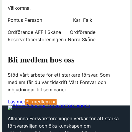
Välkomna!
Pontus Persson Karl Falk
Ordförande AFF i Skåne Ordförande
Reservofficersföreningen i Norra Skåne
Bli medlem hos oss
Stöd vårt arbete för ett starkare försvar. Som
medlem får du vår tidskrift Vårt Försvar och
inbjudningar till seminarier.
(
Läs mer
Bli medlem nu
ö
p
Allmänna Försvarsföreningen verkar för att stärka
p
försvarsviljan och öka kunskapen om
n