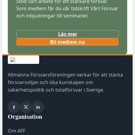
Stöd vårt arbete för ett starkare försvar.
Som medlem får du vår tidskrift Vårt Försvar
och inbjudningar till seminarier.
Läs mer
(
Bli medlem nu
ö
p
p
n
Allmänna Försvarsföreningen verkar för att stärka
a
försvarsviljan och öka kunskapen om
s
säkerhetspolitik och totalförsvar i Sverige.
i
n
y
Organisation
t
t
Om AFF
f