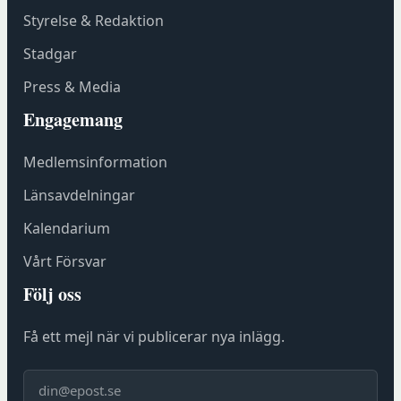
ö
Styrelse & Redaktion
n
Stadgar
s
t
Press & Media
e
Engagemang
r
h
Medlemsinformation
o
s
Länsavdelningar
F
Kalendarium
ö
r
Vårt Försvar
e
Följ oss
n
i
Få ett mejl när vi publicerar nya inlägg.
n
g
E-post
s