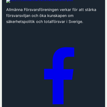
ö
p
Allmänna Försvarsföreningen verkar för att stärka
p
försvarsviljan och öka kunskapen om
n
säkerhetspolitik och totalförsvar i Sverige.
a
s
i
n
y
t
t
f
ö
n
s
t
e
r