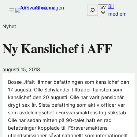
Hoppa
Bli
Sök
SV
till
(öp
medlem
innehåll
i
Nyhet
nytt
föns
Ny Kanslichef i AFF
hos
Före
augusti 15, 2018
Bosse Jifält lämnar befattningen som kanslichef den
17 augusti. Olle Schylander tillträder tjänsten som
kanslichef den 20 augusti. Olle har varit pensionär i
drygt sex år. Sista befattning som aktiv officer var
som avdelningschef i Försvarsmaktens logistikstab.
Olle har sedan mitten på 90-talet haft en rad
befattningar kopplade till Försvarsmaktens
utlandsmissioner såväl nationellt som internationellt.