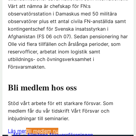
Värt att nämna är chefskap för FN:s
observatörsstation i Damaskus med 50 militära
observatörer plus ett antal civila FN-anställda samt
kontingentschef för Svenska insatsstyrkan i
Afghanistan (FS 06 och 07). Sedan pensionering har
Olle vid flera tillfällen och årslånga perioder, som
reservofficer, arbetat inom logistik samt
utbildnings- och övningsverksamhet i
Försvarsmakten.
Bli medlem hos oss
Stöd vårt arbete för ett starkare försvar. Som
medlem får du vår tidskrift Vårt Försvar och
inbjudningar till seminarier.
(
Läs mer
Bli medlem nu