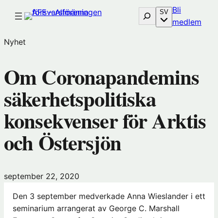
Hoppa
Bli
Sök
SV
till
(öp
medlem
innehåll
i
Nyhet
nytt
föns
Om Coronapandemins
hos
Före
säkerhetspolitiska
konsekvenser för Arktis
och Östersjön
september 22, 2020
Den 3 september medverkade Anna Wieslander i ett
seminarium arrangerat av George C. Marshall