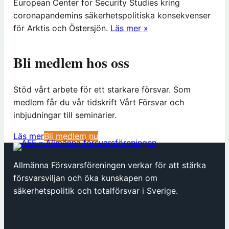
European Center for Security Studies kring
coronapandemins säkerhetspolitiska konsekvenser
för Arktis och Östersjön.
Läs mer »
Bli medlem hos oss
Stöd vårt arbete för ett starkare försvar. Som
medlem får du vår tidskrift Vårt Försvar och
inbjudningar till seminarier.
(
Läs mer
Bli medlem nu
ö
p
Allmänna Försvarsföreningen verkar för att stärka
p
försvarsviljan och öka kunskapen om
n
säkerhetspolitik och totalförsvar i Sverige.
a
s
i