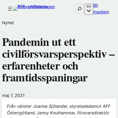
Hoppa
Bli
Sök
SV
till
(öp
medlem
innehåll
i
Nyhet
nytt
föns
Pandemin ut ett
hos
Före
civilförsvarsperspektiv –
erfarenheter och
framtidsspaningar
maj 7, 2021
Från vänster Joanna Sjölander, styrelseledamot AFF
Österrgötland; Jenny Knuthammar, försvarsdirektör