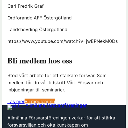
Carl Fredrik Graf
Ordförande AFF Östergötland
Landshövding Östergötland
https://www.youtube.com/watch?v=jwEPNekM0Ds
Bli medlem hos oss
Stöd vårt arbete för ett starkare försvar. Som
medlem får du vår tidskrift Vårt Försvar och
inbjudningar till seminarier.
(
Läs mer
Bli medlem nu
ö
p
Allmänna Försvarsföreningen verkar för att stärka
p
försvarsviljan och öka kunskapen om