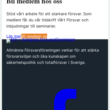
Bli medlem hos oss
Stöd vårt arbete för ett starkare försvar. Som
medlem får du vår tidskrift Vårt Försvar och
inbjudningar till seminarier.
(
Läs mer
Bli medlem nu
ö
p
Allmänna Försvarsföreningen verkar för att stärka
p
försvarsviljan och öka kunskapen om
n
säkerhetspolitik och totalförsvar i Sverige.
a
s
i
n
y
t
t
f