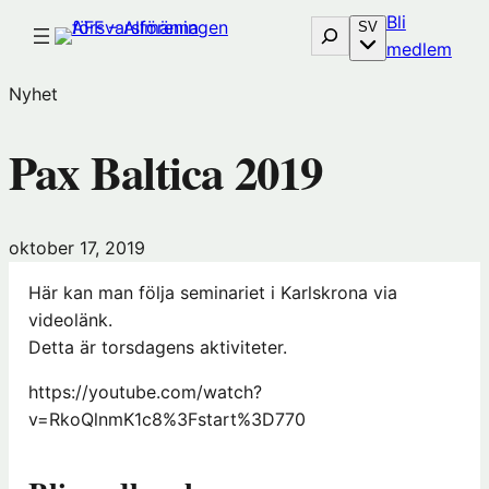
Hoppa
Bli
Sök
SV
till
(öp
medlem
innehåll
i
Nyhet
nytt
föns
Pax Baltica 2019
hos
Före
oktober 17, 2019
Här kan man följa seminariet i Karlskrona via
videolänk.
Detta är torsdagens aktiviteter.
https://youtube.com/watch?
v=RkoQlnmK1c8%3Fstart%3D770