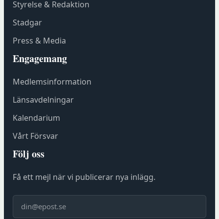
ö
Styrelse & Redaktion
n
Stadgar
s
t
Press & Media
e
Engagemang
r
h
Medlemsinformation
o
s
Länsavdelningar
F
Kalendarium
ö
r
Vårt Försvar
e
Följ oss
n
i
Få ett mejl när vi publicerar nya inlägg.
n
g
E-post
s