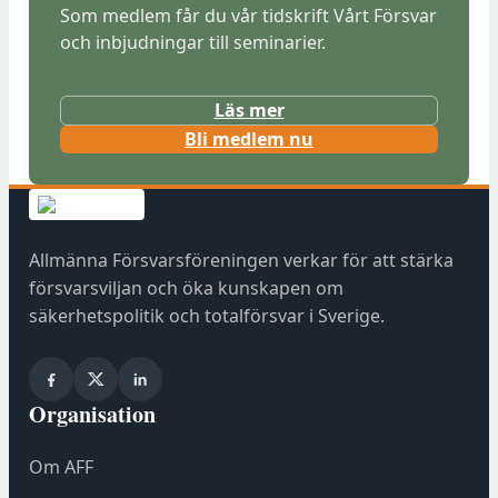
Som medlem får du vår tidskrift Vårt Försvar
och inbjudningar till seminarier.
Läs mer
(
Bli medlem nu
ö
p
p
n
Allmänna Försvarsföreningen verkar för att stärka
a
försvarsviljan och öka kunskapen om
s
säkerhetspolitik och totalförsvar i Sverige.
i
n
y
Organisation
t
t
Om AFF
f