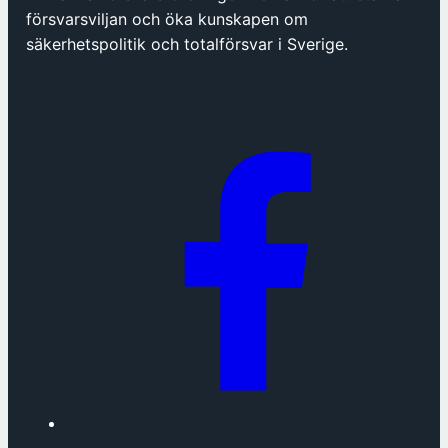
p
försvarsviljan och öka kunskapen om
n
säkerhetspolitik och totalförsvar i Sverige.
a
s
i
n
y
t
t
f
ö
n
s
t
e
r
h
o