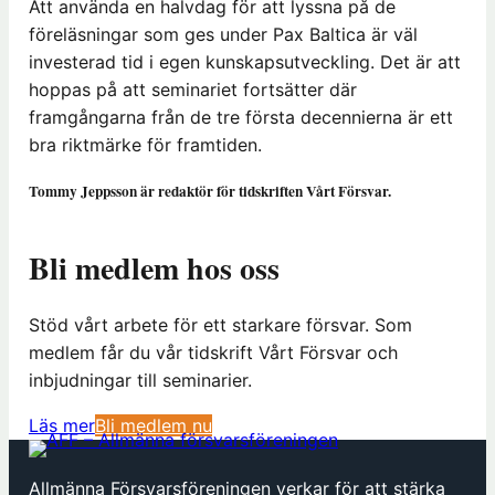
Att använda en halvdag för att lyssna på de
föreläsningar som ges under Pax Baltica är väl
investerad tid i egen kunskapsutveckling. Det är att
hoppas på att seminariet fortsätter där
framgångarna från de tre första decennierna är ett
bra riktmärke för framtiden.
Tommy Jeppsson är redaktör för tidskriften Vårt Försvar.
Bli medlem hos oss
Stöd vårt arbete för ett starkare försvar. Som
medlem får du vår tidskrift Vårt Försvar och
inbjudningar till seminarier.
(
Läs mer
Bli medlem nu
ö
p
Allmänna Försvarsföreningen verkar för att stärka