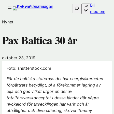
Hoppa
Bli
Sök
SV
till
(öp
medlem
innehåll
i
Nyhet
nytt
föns
Pax Baltica 30 år
hos
Före
oktober 23, 2019
Foto: shutterstock.com
För de baltiska staternas del har energisäkerheten
förbättrats betydligt, bl a förekommer lagring av
olja och gas vilket utgör en del av
totalförsvarskonceptet i dessa länder där några
nyckelord för utvecklingen har varit och är
uthållighet och diversifiering, skriver Tommy