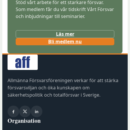
Stöd vårt arbete för ett starkare försvar.
Som medlem får du vår tidskrift Vårt Försvar
och inbjudningar till seminarier.
Läs mer
(
Bli medlem nu
ö
p
p
n
a
Allmänna Försvarsföreningen verkar för att stärka
s
försvarsviljan och öka kunskapen om
i
säkerhetspolitik och totalförsvar i Sverige.
n
y
t
Organisation
t
f