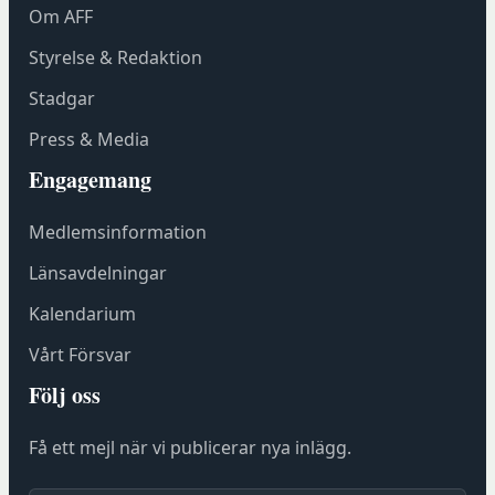
Om AFF
ö
n
Styrelse & Redaktion
s
Stadgar
t
e
Press & Media
r
Engagemang
h
o
Medlemsinformation
s
F
Länsavdelningar
ö
Kalendarium
r
e
Vårt Försvar
n
Följ oss
i
n
Få ett mejl när vi publicerar nya inlägg.
g
s