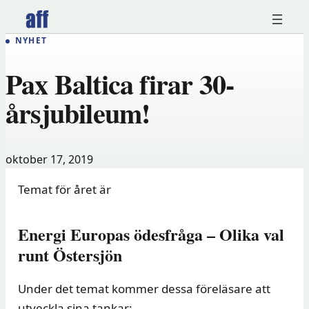
Hoppa
till
NYHET
innehåll
Pax Baltica firar 30-
årsjubileum!
oktober 17, 2019
Temat för året är
Energi Europas ödesfråga – Olika val
runt Östersjön
Under det temat kommer dessa föreläsare att
utveckla sina tankar: