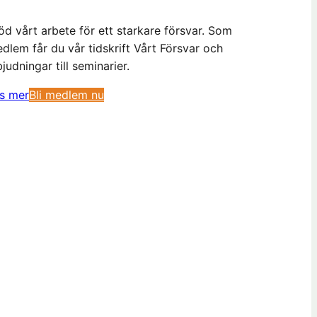
öd vårt arbete för ett starkare försvar. Som
dlem får du vår tidskrift Vårt Försvar och
bjudningar till seminarier.
(
s mer
Bli medlem nu
ö
p
p
n
a
s
i
n
y
t
t
f