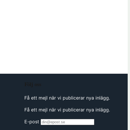
ö
n
s
t
e
r
h
o
s
F
ö
r
Följ oss
e
n
Få ett mejl när vi publicerar nya inlägg.
i
Få ett mejl när vi publicerar nya inlägg.
n
g
E-post
s