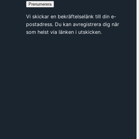
h
Prenumerera
u
Vi skickar en bekräftelselänk till din e-
s
postadress. Du kan avregistrera dig när
e
som helst via länken i utskicken.
t
)