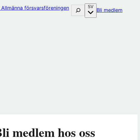
SV
Sök
(öppna
Bli medlem
i
nytt
fönster
hos
huset)
Förenin
li medlem hos oss