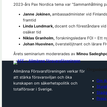
2023-års Pax Nordica tema var ”Sammanhållning på 
Janne Jokinen,
ambassadminister vid Finland
framtid
Linda Lundmark,
docent och föreståndare vid 
osäker tid
Niklas Granholm,
forskningsledare FOI – Ett ny
Johan Huovinen,
överstelöjtnant och lärare F
Årets seminarium modererades av
Minou Sadeghp
Organisat
Allmänna Försvarsföreningen verkar för
att stärka försvarsviljan och öka
Om A
kunskapen om säkerhetspolitik och
Styre
totalförsvar i Sverige.
Stadg
Press