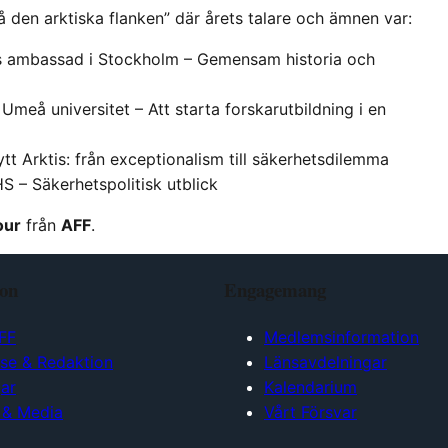
den arktiska flanken” där årets talare och ämnen var:
s ambassad i Stockholm – Gemensam historia och
Umeå universitet – Att starta forskarutbildning i en
tt Arktis: från exceptionalism till säkerhetsdilemma
HS – Säkerhetspolitisk utblick
our
från
AFF
.
ion
Engagemang
FF
Medlemsinformation
lse & Redaktion
Länsavdelningar
ar
Kalendarium
 & Media
Vårt Försvar