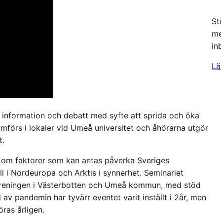
St
me
in
Lä
 information och debatt med syfte att sprida och öka
förs i lokaler vid Umeå universitet och åhörarna utgör
t.
on om faktorer som kan antas påverka Sveriges
ll i Nordeuropa och Arktis i synnerhet. Seminariet
öreningen i Västerbotten och Umeå kommun, med stöd
 av pandemin har tyvärr eventet varit inställt i 2år, men
ras årligen.