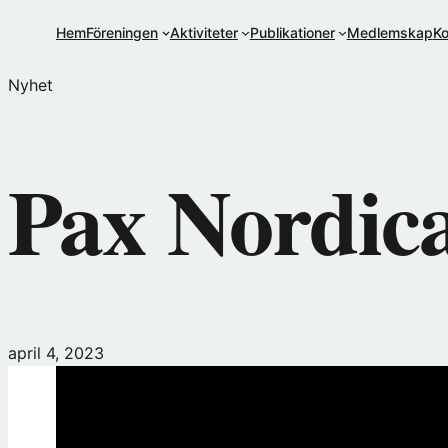
Hoppa
Hem
Föreningen
Aktiviteter
Publikationer
Medlemskap
Ko
till
innehåll
Nyhet
Pax Nordic
april 4, 2023