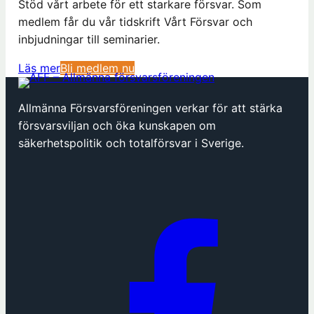
Stöd vårt arbete för ett starkare försvar. Som
medlem får du vår tidskrift Vårt Försvar och
inbjudningar till seminarier.
(
Läs mer
Bli medlem nu
ö
p
Allmänna Försvarsföreningen verkar för att stärka
p
försvarsviljan och öka kunskapen om
n
säkerhetspolitik och totalförsvar i Sverige.
a
s
i
n
y
t
t
f
ö
n