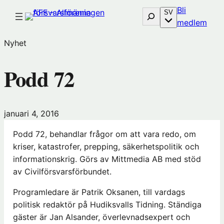
Hoppa
Bli
Sök
SV
till
(öp
medlem
innehåll
i
Nyhet
nytt
föns
Podd 72
hos
Före
januari 4, 2016
Podd 72, behandlar frågor om att vara redo, om
kriser, katastrofer, prepping, säkerhetspolitik och
informationskrig. Görs av Mittmedia AB med stöd
av Civilförsvarsförbundet.
Programledare är Patrik Oksanen, till vardags
politisk redaktör på Hudiksvalls Tidning. Ständiga
gäster är Jan Alsander, överlevnadsexpert och