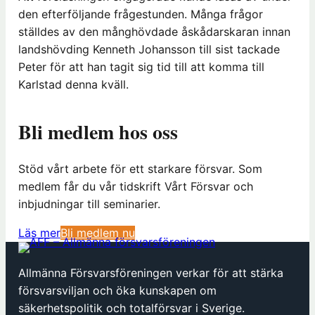
den efterföljande frågestunden. Många frågor
ställdes av den månghövdade åskådarskaran innan
landshövding Kenneth Johansson till sist tackade
Peter för att han tagit sig tid till att komma till
Karlstad denna kväll.
Bli medlem hos oss
Stöd vårt arbete för ett starkare försvar. Som
medlem får du vår tidskrift Vårt Försvar och
inbjudningar till seminarier.
(
Läs mer
Bli medlem nu
ö
p
Allmänna Försvarsföreningen verkar för att stärka
p
försvarsviljan och öka kunskapen om
n
säkerhetspolitik och totalförsvar i Sverige.