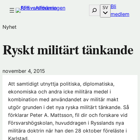
Hoppa
Bli
Sök
SV
till
(öp
medlem
innehåll
i
Nyhet
nytt
föns
Ryskt militärt tänkande
hos
Före
november 4, 2015
Att samtidigt utnyttja politiska, diplomatiska,
ekonomiska och andra icke militära medel i
kombination med användandet av militär makt
utgör grunden i det nya ryska militärt tänkande. Så
förklarar Peter A. Mattsson, fil dir och forskare vid
Försvarshögskolan, huvuddragen i Rysslands nya
militära doktrin när han den 28 oktober föreläste i
Karlstad.