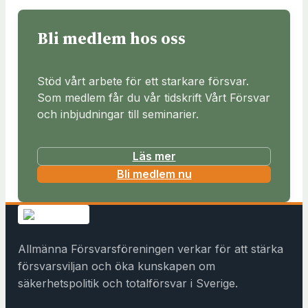
Bli medlem hos oss
Stöd vårt arbete för ett starkare försvar.
Som medlem får du vår tidskrift Vårt Försvar
och inbjudningar till seminarier.
Läs mer
(
Bli medlem nu
ö
p
p
n
Allmänna Försvarsföreningen verkar för att stärka
a
försvarsviljan och öka kunskapen om
s
säkerhetspolitik och totalförsvar i Sverige.
i