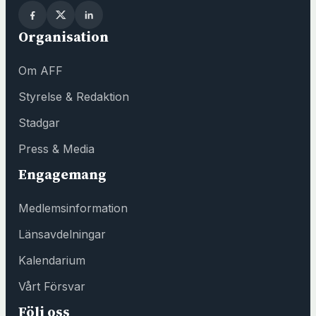
n
y
Organisation
t
t
Om AFF
f
ö
Styrelse & Redaktion
n
Stadgar
s
t
Press & Media
e
Engagemang
r
h
Medlemsinformation
o
s
Länsavdelningar
F
Kalendarium
ö
r
Vårt Försvar
e
Följ oss