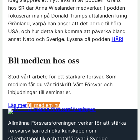
Idag släpptes ett nytt avsnitt av podden ”Gräns”
hos SR där Anna Wieslander medverkar. I podden
fokuserar man på Donald Trumps uttalanden kring
Grönland, varpå han anser att det borde tillhöra
USA, och hur detta kan komma att påverka bland
annat Nato och Sverige. Lyssna på podden
HÄR!
Bli medlem hos oss
Stöd vårt arbete för ett starkare försvar. Som
medlem får du vår tidskrift Vårt Försvar och
inbjudningar till seminarier.
(
Läs mer
Bli medlem nu
ö
p
Allmänna Försvarsföreningen verkar för att stärka
p
försvarsviljan och öka kunskapen om
n
säkerhetspolitik och totalförsvar i Sverige.