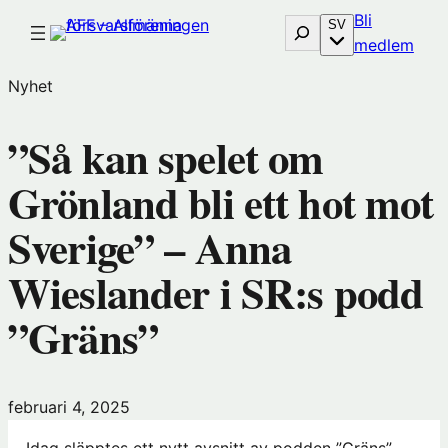
Hoppa
Bli
Sök
SV
till
(öp
medlem
innehåll
i
Nyhet
nytt
föns
”Så kan spelet om
hos
Före
Grönland bli ett hot mot
Sverige” – Anna
Wieslander i SR:s podd
”Gräns”
februari 4, 2025