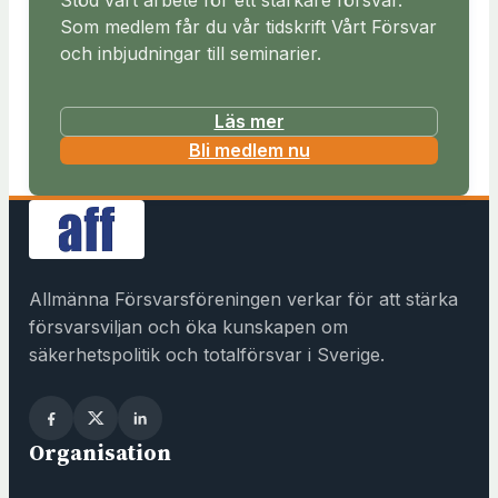
Som medlem får du vår tidskrift Vårt Försvar
och inbjudningar till seminarier.
Läs mer
(
Bli medlem nu
ö
p
p
n
a
Allmänna Försvarsföreningen verkar för att stärka
s
försvarsviljan och öka kunskapen om
i
säkerhetspolitik och totalförsvar i Sverige.
n
y
t
Organisation
t
f