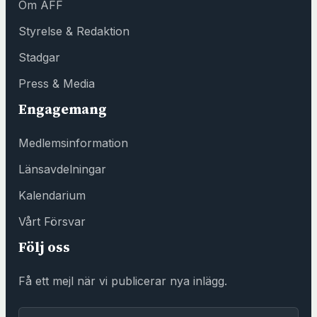
Om AFF
ö
n
Styrelse & Redaktion
s
Stadgar
t
e
Press & Media
r
Engagemang
h
o
Medlemsinformation
s
F
Länsavdelningar
ö
Kalendarium
r
e
Vårt Försvar
n
Följ oss
i
n
Få ett mejl när vi publicerar nya inlägg.
g
s
E-post