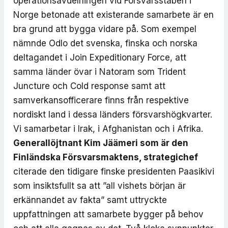
operationsavdelningen vid Försvarsstaben i
Norge betonade att existerande samarbete är en
bra grund att bygga vidare på. Som exempel
nämnde Odlo det svenska, finska och norska
deltagandet i Join Expeditionary Force, att
samma länder övar i Natoram som Trident
Juncture och Cold response samt att
samverkansofficerare finns från respektive
nordiskt land i dessa länders försvarshögkvarter.
Vi samarbetar i Irak, i Afghanistan och i Afrika.
Generallöjtnant
Kim Jäämeri
som är den
Finländska Försvarsmaktens, strategichef
citerade den tidigare finske presidenten Paasikivi
som insiktsfullt sa att ”all vishets början är
erkännandet av fakta” samt uttryckte
uppfattningen att samarbete bygger på behov