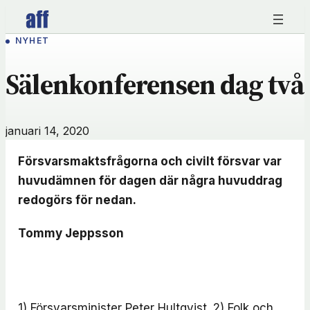
Hoppa
till
NYHET
innehåll
Sälenkonferensen dag två
januari 14, 2020
Försvarsmaktsfrågorna och civilt försvar var
huvudämnen för dagen där några huvuddrag
redogörs för nedan.
Tommy Jeppsson
1) Försvarsminister Peter Hultqvist. 2) Folk och