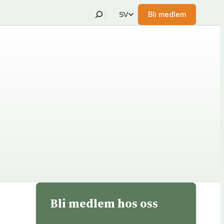
Sök
Bli medlem
SV
(öppnas
i
nytt
fönster
hos
Föreningshuset)
Bli medlem hos oss