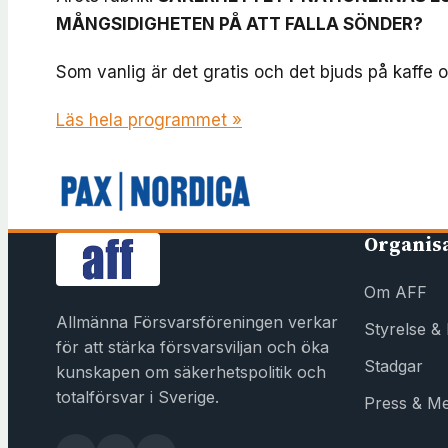
MÅNGSIDIGHETEN PÅ ATT FALLA SÖNDER?
Som vanlig är det gratis och det bjuds på kaffe 
Läs hela programmet »
Organis
Om AFF
Allmänna Försvarsföreningen verkar
Styrelse &
för att stärka försvarsviljan och öka
Stadgar
kunskapen om säkerhetspolitik och
totalförsvar i Sverige.
Press & Me