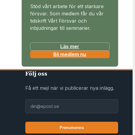
Stöd vårt arbete för ett starkare
försvar. Som medlem får du vår
tidskrift Vårt Försvar och
inbjudningar till seminarier.
Läs mer
(
Bli medlem nu
ö
p
Följ oss
p
n
Få ett mejl när vi publicerar nya inlägg.
a
s
E-post
i
n
y
Prenumerera
t