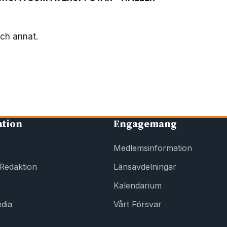
och annat.
ation
Engagemang
Medlemsinformation
 Redaktion
Länsavdelningar
Kalendarium
dia
Vårt Försvar