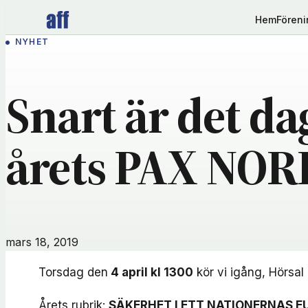
Hoppa
Hem
Fören
till
NYHET
innehåll
Snart är det da
årets PAX NOR
mars 18, 2019
Torsdag den
4 april kl 1300
kör vi igång, Hörsal
Årets rubrik:
SÄKERHET I ETT NATIONERNAS E