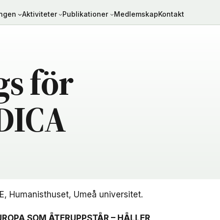
ingen
Aktiviteter
Publikationer
Medlemskap
Kontakt
gs för
DICA
 E, Humanisthuset, Umeå universitet.
UROPA SOM ÅTERUPPSTÅR – HÅLLER