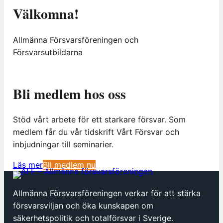
Välkomna!
Allmänna Försvarsföreningen och
Försvarsutbildarna
Bli medlem hos oss
Stöd vårt arbete för ett starkare försvar. Som
medlem får du vår tidskrift Vårt Försvar och
inbjudningar till seminarier.
(
Läs mer
Bli medlem nu
ö
p
Allmänna Försvarsföreningen verkar för att stärka
p
försvarsviljan och öka kunskapen om
n
säkerhetspolitik och totalförsvar i Sverige.