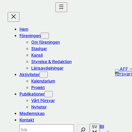
Hoppa
till
innehåll
Hem
Föreningen
Om föreningen
Stadgar
Kansli
Styrelse & Redaktion
Länsavdelningar
Aktiviteter
Kalendarium
Projekt
Publikationer
Vårt Försvar
Nyheter
Medlemskap
Kontakt
Bli
SV
Sök