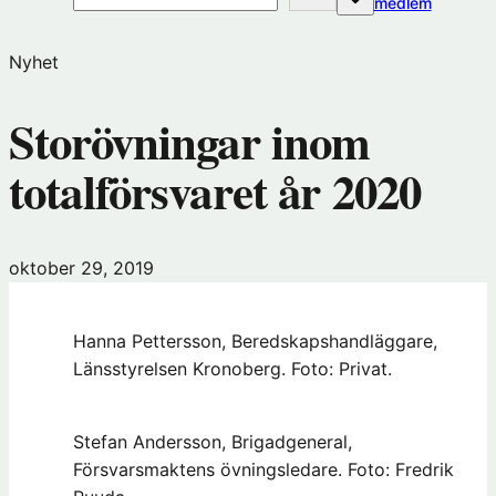
(öppnas
medlem
i
nytt
Nyhet
fönster
hos
Storövningar inom
Förening
totalförsvaret år 2020
oktober 29, 2019
Hanna Pettersson, Beredskapshandläggare,
Länsstyrelsen Kronoberg. Foto: Privat.
Stefan Andersson, Brigadgeneral,
Försvarsmaktens övningsledare. Foto: Fredrik