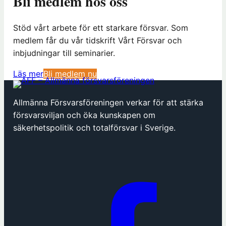
Bli medlem hos oss
Stöd vårt arbete för ett starkare försvar. Som
medlem får du vår tidskrift Vårt Försvar och
inbjudningar till seminarier.
(
Läs mer
Bli medlem nu
ö
p
Allmänna Försvarsföreningen verkar för att stärka
p
försvarsviljan och öka kunskapen om
n
säkerhetspolitik och totalförsvar i Sverige.
a
s
i
n
y
t
t
f