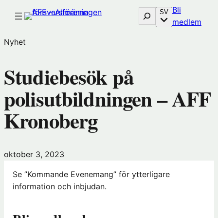
Hoppa
Bli
Sök
SV
till
(öp
medlem
innehåll
i
Nyhet
nytt
föns
Studiebesök på
hos
Före
polisutbildningen – AFF
Kronoberg
oktober 3, 2023
Se ”Kommande Evenemang” för ytterligare
information och inbjudan.